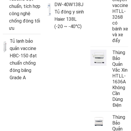
DW-40W138J
vaccine
chuẩn, tích hợp
HTLL-
Tủ đông y sinh
công nghệ
3268
Haier 138L
chống đông tối
có
(-20 ~ -40°C)
ưu
bánh xe
và xe
đẩy
Tủ lạnh bảo
quản vaccine
Thùng
HBC-150 đạt
Bảo
chuẩn chống
Quản
Vắc Xin
đông băng
HTLL-
Grade A
1636A
Không
Cần
Dùng
Điện
Thùng
Bảo
Quản