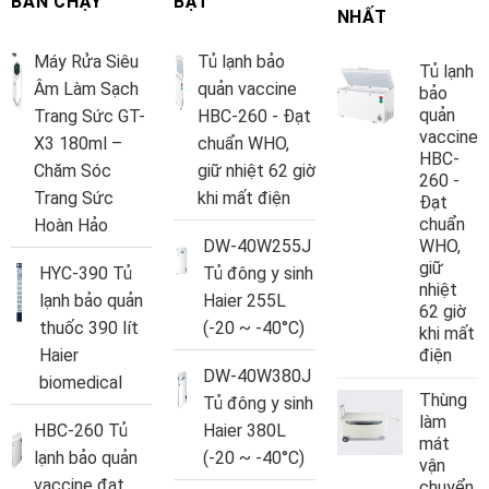
BÁN CHẠY
BẬT
NHẤT
Máy Rửa Siêu
Tủ lạnh bảo
Tủ lạnh
Âm Làm Sạch
quản vaccine
bảo
quản
Trang Sức GT-
HBC-260 - Đạt
vaccine
X3 180ml –
chuẩn WHO,
HBC-
Chăm Sóc
giữ nhiệt 62 giờ
260 -
Trang Sức
khi mất điện
Đạt
chuẩn
Hoàn Hảo
DW-40W255J
WHO,
giữ
HYC-390 Tủ
Tủ đông y sinh
nhiệt
lạnh bảo quản
Haier 255L
62 giờ
thuốc 390 lít
(-20 ~ -40°C)
khi mất
Haier
điện
DW-40W380J
biomedical
Thùng
Tủ đông y sinh
làm
HBC-260 Tủ
Haier 380L
mát
lạnh bảo quản
(-20 ~ -40°C)
vận
vaccine đạt
chuyển