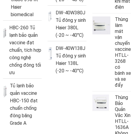
khi mất
Haier
điện
DW-40W380J
biomedical
Thùng
Tủ đông y sinh
làm
HBC-260 Tủ
Haier 380L
mát
lạnh bảo quản
(-20 ~ -40°C)
vận
vaccine đạt
chuyển
DW-40W138J
vaccine
chuẩn, tích hợp
HTLL-
Tủ đông y sinh
công nghệ
3268
Haier 138L
chống đông tối
có
(-20 ~ -40°C)
ưu
bánh xe
và xe
đẩy
Tủ lạnh bảo
quản vaccine
Thùng
HBC-150 đạt
Bảo
chuẩn chống
Quản
Vắc Xin
đông băng
HTLL-
Grade A
1636A
Không