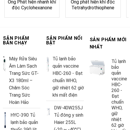
Ống Phát hiện nhanh khí
Ống phát hiện khí độc
độc Cyclohexanone
Tetrahydrothiophene
SẢN PHẨM
SẢN PHẨM NỔI
SẢN PHẨM MỚI
BÁN CHẠY
BẬT
NHẤT
Máy Rửa Siêu
Tủ lạnh bảo
Tủ lạnh
Âm Làm Sạch
quản vaccine
bảo
quản
Trang Sức GT-
HBC-260 - Đạt
vaccine
X3 180ml –
chuẩn WHO,
HBC-
Chăm Sóc
giữ nhiệt 62 giờ
260 -
Trang Sức
khi mất điện
Đạt
chuẩn
Hoàn Hảo
DW-40W255J
WHO,
giữ
HYC-390 Tủ
Tủ đông y sinh
nhiệt
lạnh bảo quản
Haier 255L
62 giờ
thuốc 390 lít
(-20 ~ -40°C)