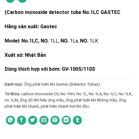
(Carbon monoxide detector tube No.1LC GASTEC
Hãng sản xuất: Gastec
Model: No.1LC,
NO.
1LL,
NO.
1La,
NO.
1LK
Xuất xứ: Nhật Bản
Dùng thích hợp với bơm: GV-100S/110S
Danh mục:
Ống phát hiện khí Gastec (Detector Tubes)
Từ khóa:
carbon monoxide CO
,
No.1HH
,
No.1L
,
No.1LA
,
No.1LC
,
No.1LK
,
no.1LM
,
ống dò khí hiệu ứng mầu
,
ống phát hiện khí không mầu
,
ống
phát hiện khí nhanh
,
phát hiện nhanh hơi khí độc