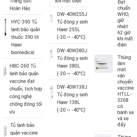
Trang Sức
khi mất điện
Đạt
chuẩn
Hoàn Hảo
DW-40W255J
WHO,
giữ
HYC-390 Tủ
Tủ đông y sinh
nhiệt
lạnh bảo quản
Haier 255L
62 giờ
thuốc 390 lít
(-20 ~ -40°C)
khi mất
Haier
điện
DW-40W380J
biomedical
Thùng
Tủ đông y sinh
làm
HBC-260 Tủ
Haier 380L
mát
lạnh bảo quản
(-20 ~ -40°C)
vận
vaccine đạt
chuyển
DW-40W138J
vaccine
chuẩn, tích hợp
HTLL-
Tủ đông y sinh
công nghệ
3268
Haier 138L
chống đông tối
có
(-20 ~ -40°C)
ưu
bánh xe
và xe
đẩy
Tủ lạnh bảo
quản vaccine