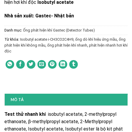
hiện hơi khí độc
Isobutyl acetate
Nhà sản xuất: Gastec- Nhật bản
Danh mục:
Ống phát hiện khí Gastec (Detector Tubes)
Từ khóa:
Isobutyl acetate i-CH3CO2C4H9
,
ống dò khí hiệu ứng mầu
,
ống
phát hiện khí không mầu
,
ống phát hiện khí nhanh
,
phát hiện nhanh hơi khí
độc
MÔ TẢ
Test thử nhanh khí
isobutyl acetate, 2-methylpropyl
ethanoate, β-methylpropyl acetate, 2-Methylpropyl
ethanoate, Isobutyl acetate, Isobutyl ester là bộ kit phát