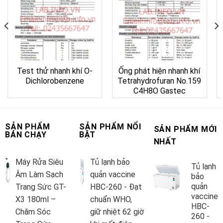
Test thử nhanh khí O-
Ống phát hiện nhanh khí
Dichlorobenzene
Tetrahydrofuran No.159
C4H8O Gastec
SẢN PHẨM
SẢN PHẨM NỔI
SẢN PHẨM MỚI
BÁN CHẠY
BẬT
NHẤT
Máy Rửa Siêu
Tủ lạnh bảo
Tủ lạnh
Âm Làm Sạch
quản vaccine
bảo
quản
Trang Sức GT-
HBC-260 - Đạt
vaccine
X3 180ml –
chuẩn WHO,
HBC-
Chăm Sóc
giữ nhiệt 62 giờ
260 -