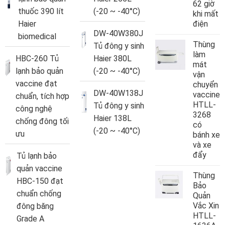
62 giờ
thuốc 390 lít
(-20 ~ -40°C)
khi mất
Haier
điện
DW-40W380J
biomedical
Thùng
Tủ đông y sinh
làm
HBC-260 Tủ
Haier 380L
mát
lạnh bảo quản
(-20 ~ -40°C)
vận
vaccine đạt
chuyển
DW-40W138J
vaccine
chuẩn, tích hợp
HTLL-
Tủ đông y sinh
công nghệ
3268
Haier 138L
chống đông tối
có
(-20 ~ -40°C)
ưu
bánh xe
và xe
đẩy
Tủ lạnh bảo
quản vaccine
Thùng
HBC-150 đạt
Bảo
chuẩn chống
Quản
Vắc Xin
đông băng
HTLL-
Grade A