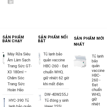
SẢN PHẨM
SẢN PHẨM NỔI
SẢN PHẨM MỚI
BÁN CHẠY
BẬT
NHẤT
Máy Rửa Siêu
Tủ lạnh bảo
Tủ lạnh
Âm Làm Sạch
quản vaccine
bảo
quản
Trang Sức GT-
HBC-260 - Đạt
vaccine
X3 180ml –
chuẩn WHO,
HBC-
Chăm Sóc
giữ nhiệt 62 giờ
260 -
Trang Sức
khi mất điện
Đạt
chuẩn
Hoàn Hảo
DW-40W255J
WHO,
giữ
HYC-390 Tủ
Tủ đông y sinh
nhiệt
lạnh bảo quản
Haier 255L