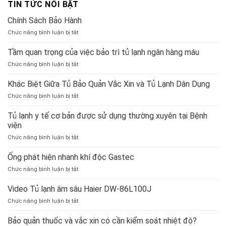
TIN TỨC NỔI BẬT
Chính Sách Bảo Hành
ở
Chức năng bình luận bị tắt
Chính
Sách
Tầm quan trọng của việc bảo trì tủ lạnh ngân hàng máu
Bảo
ở
Chức năng bình luận bị tắt
Hành
Tầm
quan
Khác Biệt Giữa Tủ Bảo Quản Vắc Xin và Tủ Lạnh Dân Dụng
trọng
ở
Chức năng bình luận bị tắt
của
Khác
việc
Biệt
Tủ lạnh y tế cơ bản được sử dụng thường xuyên tại Bệnh
bảo
Giữa
viện
trì
Tủ
tủ
ở
Chức năng bình luận bị tắt
Bảo
lạnh
Tủ
Quản
ngân
lạnh
Ống phát hiện nhanh khí độc Gastec
Vắc
hàng
y
Xin
máu
ở
Chức năng bình luận bị tắt
tế
và
Ống
cơ
Tủ
phát
Video Tủ lạnh âm sâu Haier DW-86L100J
bản
Lạnh
hiện
được
Dân
ở
Chức năng bình luận bị tắt
nhanh
sử
Dụng
Video
khí
dụng
Tủ
Bảo quản thuốc và vắc xin có cần kiểm soát nhiệt độ?
độc
thường