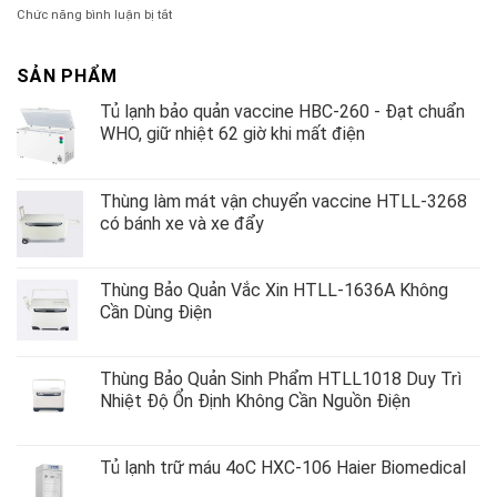
lạnh
Gastec
xuyên
ở
Chức năng bình luận bị tắt
âm
tại
Bảo
sâu
Bệnh
quản
Haier
viện
thuốc
SẢN PHẨM
DW-
và
86L100J
Tủ lạnh bảo quản vaccine HBC-260 - Đạt chuẩn
vắc
xin
WHO, giữ nhiệt 62 giờ khi mất điện
có
cần
kiểm
Thùng làm mát vận chuyển vaccine HTLL-3268
soát
có bánh xe và xe đẩy
nhiệt
độ?
Thùng Bảo Quản Vắc Xin HTLL-1636A Không
Cần Dùng Điện
Thùng Bảo Quản Sinh Phẩm HTLL1018 Duy Trì
Nhiệt Độ Ổn Định Không Cần Nguồn Điện
Tủ lạnh trữ máu 4oC HXC-106 Haier Biomedical