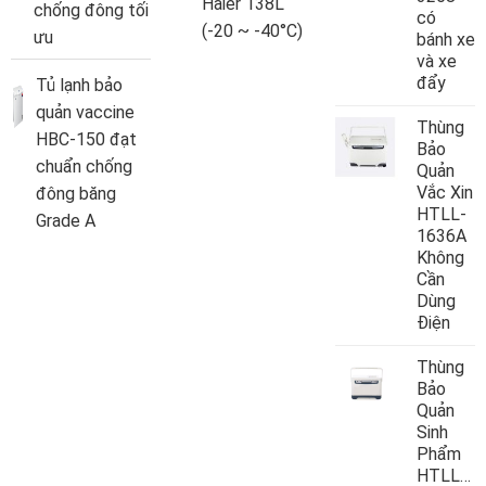
Haier 138L
chống đông tối
có
(-20 ~ -40°C)
ưu
bánh xe
và xe
đẩy
Tủ lạnh bảo
quản vaccine
Thùng
HBC-150 đạt
Bảo
chuẩn chống
Quản
Vắc Xin
đông băng
HTLL-
Grade A
1636A
Không
Cần
Dùng
Điện
Thùng
Bảo
Quản
Sinh
Phẩm
HTLL10