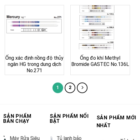
Ống xác định nồng độ thủy
Ống đo khí Methyl
ngân HG trong dung dịch
Bromide GASTEC No.136L
No.271
1
2
SẢN PHẨM
SẢN PHẨM NỔI
SẢN PHẨM MỚI
BÁN CHẠY
BẬT
NHẤT
Máy Rửa Siêu
Tủ lạnh bảo