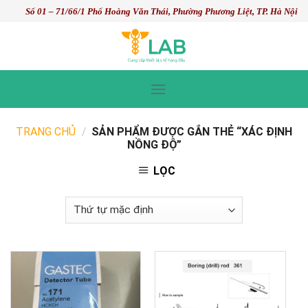
Skip
Số 01 – 71/66/1 Phố Hoàng Văn Thái, Phường Phương Liệt, TP. Hà Nội
to
content
TRANG CHỦ
/
SẢN PHẨM ĐƯỢC GẮN THẺ “XÁC ĐỊNH
NỒNG ĐỘ”
LỌC