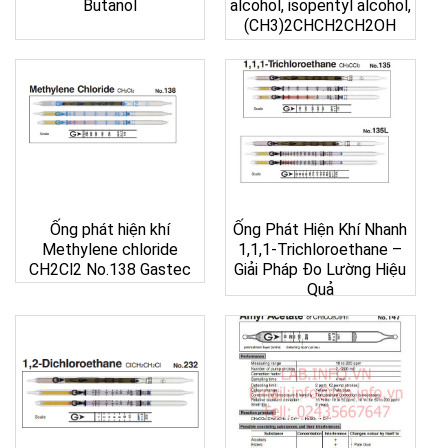
Butanol
alcohol, isopentyl alcohol,
(CH3)2CHCH2CH2OH
Ống phát hiện khí
Ống Phát Hiện Khí Nhanh
Methylene chloride
1,1,1-Trichloroethane –
CH2Cl2 No.138 Gastec
Giải Pháp Đo Lường Hiệu
Quả