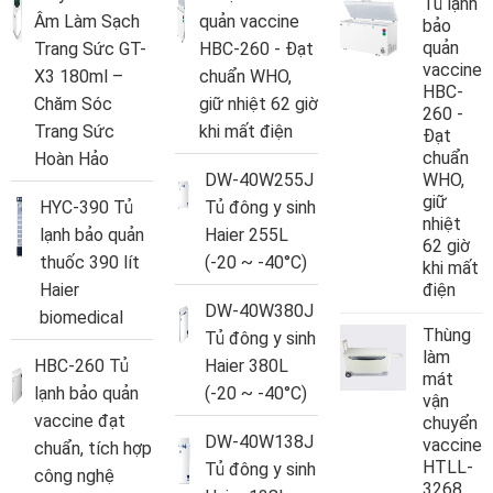
Tủ lạnh
Âm Làm Sạch
quản vaccine
bảo
quản
Trang Sức GT-
HBC-260 - Đạt
vaccine
X3 180ml –
chuẩn WHO,
HBC-
Chăm Sóc
giữ nhiệt 62 giờ
260 -
Trang Sức
khi mất điện
Đạt
chuẩn
Hoàn Hảo
DW-40W255J
WHO,
giữ
HYC-390 Tủ
Tủ đông y sinh
nhiệt
lạnh bảo quản
Haier 255L
62 giờ
thuốc 390 lít
(-20 ~ -40°C)
khi mất
Haier
điện
DW-40W380J
biomedical
Thùng
Tủ đông y sinh
làm
HBC-260 Tủ
Haier 380L
mát
lạnh bảo quản
(-20 ~ -40°C)
vận
vaccine đạt
chuyển
DW-40W138J
vaccine
chuẩn, tích hợp
HTLL-
Tủ đông y sinh
công nghệ
3268