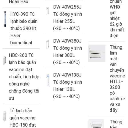
chuẩn
Hoàn Hảo
DW-40W255J
WHO,
giữ
HYC-390 Tủ
Tủ đông y sinh
nhiệt
lạnh bảo quản
Haier 255L
62 giờ
thuốc 390 lít
(-20 ~ -40°C)
khi mất
Haier
điện
DW-40W380J
biomedical
Thùng
Tủ đông y sinh
làm
HBC-260 Tủ
Haier 380L
mát
lạnh bảo quản
(-20 ~ -40°C)
vận
vaccine đạt
chuyển
DW-40W138J
vaccine
chuẩn, tích hợp
HTLL-
Tủ đông y sinh
công nghệ
3268
Haier 138L
chống đông tối
có
(-20 ~ -40°C)
ưu
bánh xe
và xe
đẩy
Tủ lạnh bảo
quản vaccine
Thùng
HBC-150 đạt
Bảo