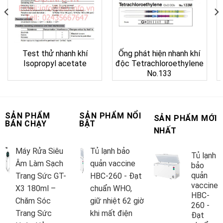
Test thử nhanh khí
Ống phát hiện nhanh khí
Isopropyl acetate
độc Tetrachloroethylene
No.133
SẢN PHẨM
SẢN PHẨM NỔI
SẢN PHẨM MỚI
BÁN CHẠY
BẬT
NHẤT
Máy Rửa Siêu
Tủ lạnh bảo
Tủ lạnh
Âm Làm Sạch
quản vaccine
bảo
quản
Trang Sức GT-
HBC-260 - Đạt
vaccine
X3 180ml –
chuẩn WHO,
HBC-
Chăm Sóc
giữ nhiệt 62 giờ
260 -
Trang Sức
khi mất điện
Đạt