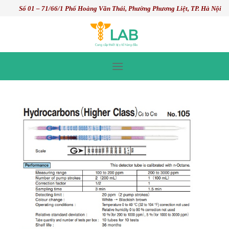
Skip
Số 01 – 71/66/1 Phố Hoàng Văn Thái, Phường Phương Liệt, TP. Hà Nội
to
content