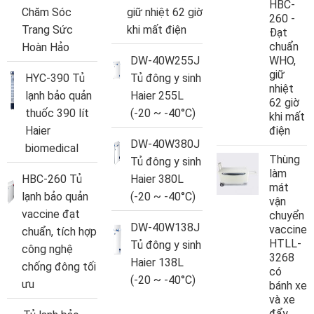
HBC-
Chăm Sóc
giữ nhiệt 62 giờ
260 -
Trang Sức
khi mất điện
Đạt
chuẩn
Hoàn Hảo
DW-40W255J
WHO,
giữ
HYC-390 Tủ
Tủ đông y sinh
nhiệt
lạnh bảo quản
Haier 255L
62 giờ
thuốc 390 lít
(-20 ~ -40°C)
khi mất
Haier
điện
DW-40W380J
biomedical
Thùng
Tủ đông y sinh
làm
HBC-260 Tủ
Haier 380L
mát
lạnh bảo quản
(-20 ~ -40°C)
vận
vaccine đạt
chuyển
DW-40W138J
vaccine
chuẩn, tích hợp
HTLL-
Tủ đông y sinh
công nghệ
3268
Haier 138L
chống đông tối
có
(-20 ~ -40°C)
ưu
bánh xe
và xe
đẩy