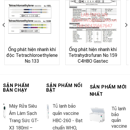
Ống phát hiện nhanh khí
Ống phát hiện nhanh khí
độc Tetrachloroethylene
Tetrahydrofuran No.159
No.133
C4H8O Gastec
SẢN PHẨM
SẢN PHẨM NỔI
SẢN PHẨM MỚI
BÁN CHẠY
BẬT
NHẤT
Máy Rửa Siêu
Tủ lạnh bảo
Tủ lạnh
Âm Làm Sạch
quản vaccine
bảo
quản
Trang Sức GT-
HBC-260 - Đạt
vaccine
X3 180ml –
chuẩn WHO,