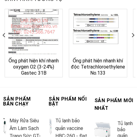
Ống phát hiện khí nhanh
Ống phát hiện nhanh khí
oxygen O2 (3-24%)
độc Tetrachloroethylene
Gastec 31B
No.133
SẢN PHẨM
SẢN PHẨM NỔI
SẢN PHẨM MỚI
BÁN CHẠY
BẬT
NHẤT
Máy Rửa Siêu
Tủ lạnh bảo
Tủ lạnh
Âm Làm Sạch
quản vaccine
bảo
quản
Trang Sức GT-
HBC-260 - Đạt