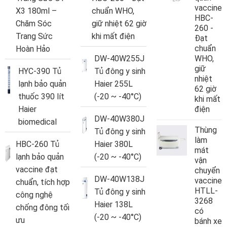
vaccine
X3 180ml –
chuẩn WHO,
HBC-
Chăm Sóc
giữ nhiệt 62 giờ
260 -
Trang Sức
khi mất điện
Đạt
chuẩn
Hoàn Hảo
DW-40W255J
WHO,
giữ
HYC-390 Tủ
Tủ đông y sinh
nhiệt
lạnh bảo quản
Haier 255L
62 giờ
thuốc 390 lít
(-20 ~ -40°C)
khi mất
Haier
điện
DW-40W380J
biomedical
Thùng
Tủ đông y sinh
làm
HBC-260 Tủ
Haier 380L
mát
lạnh bảo quản
(-20 ~ -40°C)
vận
vaccine đạt
chuyển
DW-40W138J
vaccine
chuẩn, tích hợp
HTLL-
Tủ đông y sinh
công nghệ
3268
Haier 138L
chống đông tối
có
(-20 ~ -40°C)
ưu
bánh xe