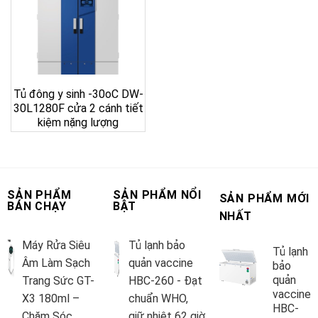
Tủ đông y sinh -30oC DW-
30L1280F cửa 2 cánh tiết
kiệm nặng lượng
SẢN PHẨM
SẢN PHẨM NỔI
SẢN PHẨM MỚI
BÁN CHẠY
BẬT
NHẤT
Máy Rửa Siêu
Tủ lạnh bảo
Tủ lạnh
Âm Làm Sạch
quản vaccine
bảo
quản
Trang Sức GT-
HBC-260 - Đạt
vaccine
X3 180ml –
chuẩn WHO,
HBC-
Chăm Sóc
giữ nhiệt 62 giờ