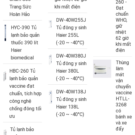
260 -
Trang Sức
khi mất điện
Đạt
chuẩn
Hoàn Hảo
DW-40W255J
WHO,
giữ
HYC-390 Tủ
Tủ đông y sinh
nhiệt
lạnh bảo quản
Haier 255L
62 giờ
thuốc 390 lít
(-20 ~ -40°C)
khi mất
Haier
điện
DW-40W380J
biomedical
Thùng
Tủ đông y sinh
làm
HBC-260 Tủ
Haier 380L
mát
lạnh bảo quản
(-20 ~ -40°C)
vận
vaccine đạt
chuyển
DW-40W138J
vaccine
chuẩn, tích hợp
HTLL-
Tủ đông y sinh
công nghệ
3268
Haier 138L
chống đông tối
có
(-20 ~ -40°C)
ưu
bánh xe
và xe
đẩy
Tủ lạnh bảo