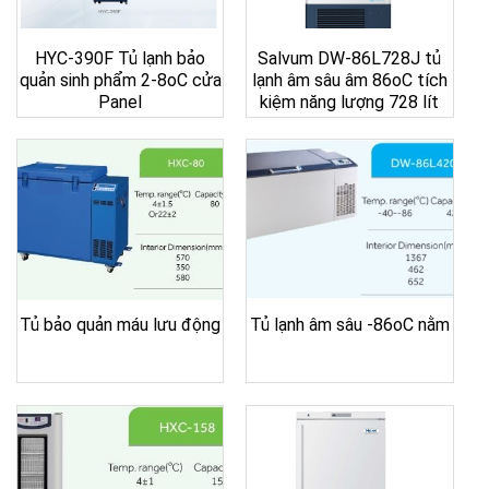
HYC-390F Tủ lạnh bảo
Salvum DW-86L728J tủ
quản sinh phẩm 2-8oC cửa
lạnh âm sâu âm 86oC tích
Panel
kiệm năng lượng 728 lít
Tủ bảo quản máu lưu động
Tủ lạnh âm sâu -86oC nằm