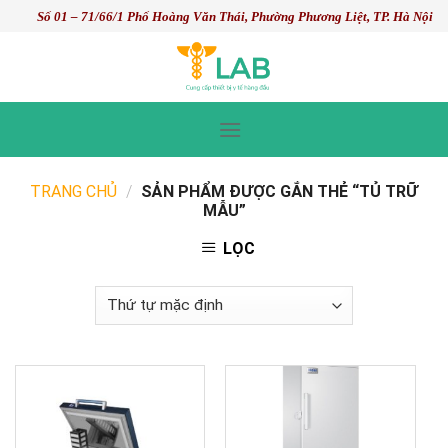
Skip
Số 01 – 71/66/1 Phố Hoàng Văn Thái, Phường Phương Liệt, TP. Hà Nội
to
content
TRANG CHỦ
/
SẢN PHẨM ĐƯỢC GẮN THẺ “TỦ TRỮ
MẪU”
LỌC