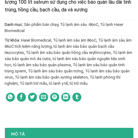
lượng 100 lít salvum sử dụng cho việc bảo quản lâu dài tinh
trùng, hồng cầu, bạch cầu, da và xương
Danh mục:
Sản phẩm bán chạy
,
Tủ lạnh âm sâu -86oC
,
Tủ lạnh Haier
Biomedical
Từ khóa:
Haier Biomedical
,
Tủ lạnh âm sâu âm 86oC
,
Tủ lạnh âm sâu âm
86oC tích kiệm năng lượng
,
tủ lạnh âm sâu bảo quản bạch cầu
leucocytes
,
Tủ lạnh âm sâu bảo quản hồng cầu erythrocytes
,
Tủ lạnh âm
sâu bảo quản mô da cutis
,
tủ lạnh âm sâu bảo quản nguyên liệu sinh
học
,
tủ lạnh âm sâu bảo quản plasma
,
Tủ lạnh âm sâu bảo quản tinh
trùng sperm
,
Tủ lạnh âm sâu bảo quản trứng
,
Tủ lạnh âm sâu bảo quản
virus
,
Tủ lạnh âm sâu bảo quản xương skeleton
,
Tủ lạnh phòng thí
nghiệm
,
Tủ lạnh trữ mẫu
,
tủ lạnh y tế
,
tủ trữ mẫu
MÔ TẢ