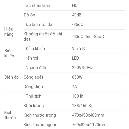
Tác nhân lạnh
HC
Độ ồn
49dB
Độ lạnh tối đa
-86oC
HIệu
Khoảng nhiệt độ cài
năng
-40oC đến -86oC
đặt
Điều khiển
Vi xử lý
Điều
khiển
Hiển thị
LED
Nguồn điện
220V/50Hz
Điện áp
Công suất
650W
Dòng điện
4A
Thể tích
100 lít
Khối lượng
138/160 Kg
Kích
Kích thước trong
470x450x480mm
thước
Kích thước ngoài
769x825x1120mm