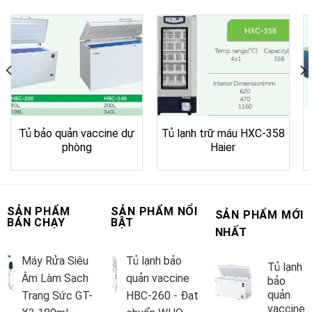
Tủ bảo quản vaccine dự
Tủ lạnh trữ máu HXC-358
phòng
Haier
SẢN PHẨM
SẢN PHẨM NỔI
SẢN PHẨM MỚI
BÁN CHẠY
BẬT
NHẤT
Máy Rửa Siêu
Tủ lạnh bảo
Tủ lạnh
Âm Làm Sạch
quản vaccine
bảo
quản
Trang Sức GT-
HBC-260 - Đạt
vaccine