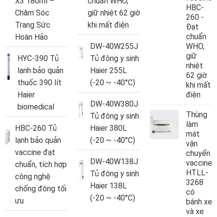
X3 180ml –
chuẩn WHO,
HBC-
Chăm Sóc
giữ nhiệt 62 giờ
260 -
Trang Sức
khi mất điện
Đạt
chuẩn
Hoàn Hảo
DW-40W255J
WHO,
giữ
HYC-390 Tủ
Tủ đông y sinh
nhiệt
lạnh bảo quản
Haier 255L
62 giờ
thuốc 390 lít
(-20 ~ -40°C)
khi mất
Haier
điện
DW-40W380J
biomedical
Thùng
Tủ đông y sinh
làm
HBC-260 Tủ
Haier 380L
mát
lạnh bảo quản
(-20 ~ -40°C)
vận
vaccine đạt
chuyển
DW-40W138J
vaccine
chuẩn, tích hợp
HTLL-
Tủ đông y sinh
công nghệ
3268
Haier 138L
chống đông tối
có
(-20 ~ -40°C)
ưu
bánh xe
và xe