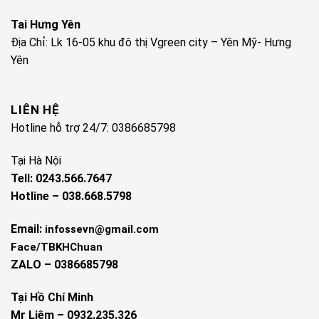
Tai Hưng Yên
Địa Chỉ: Lk 16-05 khu đô thị Vgreen city – Yên Mỹ- Hưng
Yên
LIÊN HỆ
Hotline hỗ trợ 24/7: 0386685798
Tại Hà Nội
Tell: 0243.566.7647
Hotline – 038.668.5798
Email:
infossevn@gmail.com
Face/TBKHChuan
ZALO – 0386685798
Tại Hồ Chí Minh
Mr Liêm – 0932.235.326