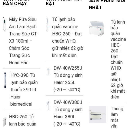
SẢN PHẨM MỚI
BÁN CHẠY
BẬT
NHẤT
Máy Rửa Siêu
Tủ lạnh bảo
Tủ lạnh
Âm Làm Sạch
quản vaccine
bảo
quản
Trang Sức GT-
HBC-260 - Đạt
vaccine
X3 180ml –
chuẩn WHO,
HBC-
Chăm Sóc
giữ nhiệt 62 giờ
260 -
Trang Sức
khi mất điện
Đạt
chuẩn
Hoàn Hảo
DW-40W255J
WHO,
giữ
HYC-390 Tủ
Tủ đông y sinh
nhiệt
lạnh bảo quản
Haier 255L
62 giờ
thuốc 390 lít
(-20 ~ -40°C)
khi mất
Haier
điện
DW-40W380J
biomedical
Thùng
Tủ đông y sinh
làm
HBC-260 Tủ
Haier 380L
mát
lạnh bảo quản
(-20 ~ -40°C)
vận