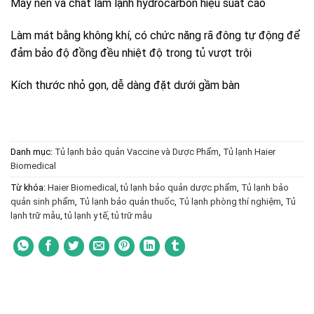
Máy nén và chất làm lạnh hydrocarbon hiệu suất cao
Làm mát bằng không khí, có chức năng rã đông tự động để
đảm bảo độ đồng đều nhiệt độ trong tủ vượt trội
Kích thước nhỏ gọn, dễ dàng đặt dưới gầm bàn
Danh mục:
Tủ lạnh bảo quản Vaccine và Dược Phẩm
,
Tủ lạnh Haier
Biomedical
Từ khóa:
Haier Biomedical
,
tủ lạnh bảo quản dược phẩm
,
Tủ lạnh bảo
quản sinh phẩm
,
Tủ lạnh bảo quản thuốc
,
Tủ lạnh phòng thí nghiệm
,
Tủ
lạnh trữ mẫu
,
tủ lạnh y tế
,
tủ trữ mẫu