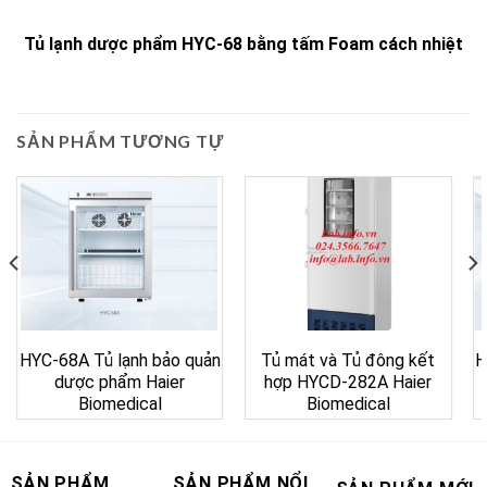
Tủ lạnh dược phẩm HYC-68 bằng tấm Foam cách nhiệt
SẢN PHẨM TƯƠNG TỰ
HYC-68A Tủ lạnh bảo quản
Tủ mát và Tủ đông kết
H
dược phẩm Haier
hợp HYCD-282A Haier
Biomedical
Biomedical
SẢN PHẨM
SẢN PHẨM NỔI