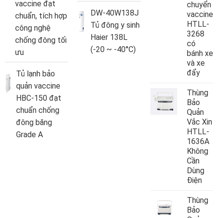
vaccine đạt
chuyển
DW-40W138J
vaccine
chuẩn, tích hợp
HTLL-
Tủ đông y sinh
công nghệ
3268
Haier 138L
chống đông tối
có
(-20 ~ -40°C)
ưu
bánh xe
và xe
đẩy
Tủ lạnh bảo
quản vaccine
Thùng
HBC-150 đạt
Bảo
chuẩn chống
Quản
Vắc Xin
đông băng
HTLL-
Grade A
1636A
Không
Cần
Dùng
Điện
Thùng
Bảo