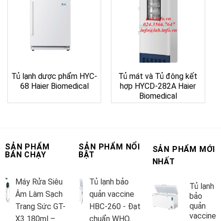
Tủ lạnh dược phẩm HYC-
Tủ mát và Tủ đông kết
68 Haier Biomedical
hợp HYCD-282A Haier
Biomedical
SẢN PHẨM
SẢN PHẨM NỔI
SẢN PHẨM MỚI
BÁN CHẠY
BẬT
NHẤT
Máy Rửa Siêu
Tủ lạnh bảo
Tủ lạnh
Âm Làm Sạch
quản vaccine
bảo
quản
Trang Sức GT-
HBC-260 - Đạt
vaccine
X3 180ml –
chuẩn WHO,