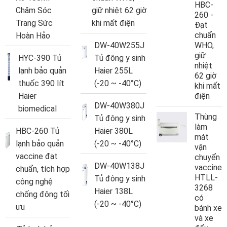
HBC-
Chăm Sóc
giữ nhiệt 62 giờ
260 -
Trang Sức
khi mất điện
Đạt
chuẩn
Hoàn Hảo
DW-40W255J
WHO,
giữ
HYC-390 Tủ
Tủ đông y sinh
nhiệt
lạnh bảo quản
Haier 255L
62 giờ
thuốc 390 lít
(-20 ~ -40°C)
khi mất
Haier
điện
DW-40W380J
biomedical
Thùng
Tủ đông y sinh
làm
HBC-260 Tủ
Haier 380L
mát
lạnh bảo quản
(-20 ~ -40°C)
vận
vaccine đạt
chuyển
DW-40W138J
vaccine
chuẩn, tích hợp
HTLL-
Tủ đông y sinh
công nghệ
3268
Haier 138L
chống đông tối
có
(-20 ~ -40°C)
ưu
bánh xe
và xe