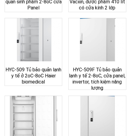
quản sinh phẩm 2-8oC cửa
Vacxin, dược phẩm 410 lít
Panel
có cửa kính 2 lớp
HYC-509 Tủ bảo quản lạnh
HYC-509F Tủ bảo quản
y tế ở 2oC-8oC Haier
lạnh y tế 2-8oC, cửa panel,
biomedical
invertor, tích kiệm năng
lượng