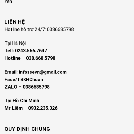
Yên
LIÊN HỆ
Hotline hỗ trợ 24/7: 0386685798
Tại Hà Nội
Tell: 0243.566.7647
Hotline – 038.668.5798
Email:
infossevn@gmail.com
Face/TBKHChuan
ZALO – 0386685798
Tại Hồ Chí Minh
Mr Liêm – 0932.235.326
QUY ĐỊNH CHUNG