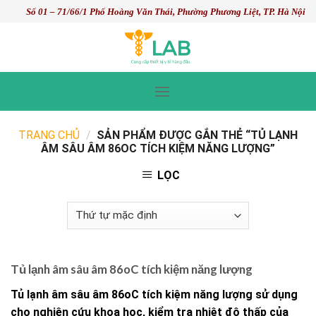
Skip
Số 01 – 71/66/1 Phố Hoàng Văn Thái, Phường Phương Liệt, TP. Hà Nội
to
content
TRANG CHỦ
/
SẢN PHẨM ĐƯỢC GẮN THẺ “TỦ LẠNH
ÂM SÂU ÂM 86OC TÍCH KIỆM NĂNG LƯỢNG”
LỌC
Tủ lạnh âm sâu âm 86oC tích kiệm năng lượng
Tủ lạnh âm sâu âm 86oC tích kiệm năng lượng sử dụng
cho nghiên cứu khoa học, kiểm tra nhiệt độ thấp của