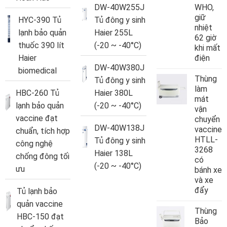
DW-40W255J
WHO,
giữ
HYC-390 Tủ
Tủ đông y sinh
nhiệt
lạnh bảo quản
Haier 255L
62 giờ
thuốc 390 lít
(-20 ~ -40°C)
khi mất
Haier
điện
DW-40W380J
biomedical
Thùng
Tủ đông y sinh
làm
HBC-260 Tủ
Haier 380L
mát
lạnh bảo quản
(-20 ~ -40°C)
vận
vaccine đạt
chuyển
DW-40W138J
vaccine
chuẩn, tích hợp
HTLL-
Tủ đông y sinh
công nghệ
3268
Haier 138L
chống đông tối
có
(-20 ~ -40°C)
ưu
bánh xe
và xe
đẩy
Tủ lạnh bảo
quản vaccine
Thùng
HBC-150 đạt
Bảo