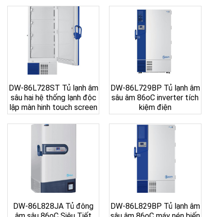
DW-86L728ST Tủ lạnh âm
DW-86L729BP Tủ lạnh âm
sâu hai hệ thống lạnh độc
sâu âm 86oC inverter tích
lập màn hinh touch screen
kiệm điện
DW-86L828JA Tủ đông
DW-86L829BP Tủ lạnh âm
âm sâu 86oC Siêu Tiết
sâu âm 86oC máy nén biến