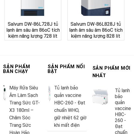
Salvum DW-86L728J tủ
Salvum DW-86L828J tủ
lạnh âm sâu âm 86oC tích
lạnh âm sâu âm 86oC tích
kiệm năng lượng 728 lít
kiệm năng lượng 828 lít
SẢN PHẨM
SẢN PHẨM NỔI
SẢN PHẨM MỚI
BÁN CHẠY
BẬT
NHẤT
Máy Rửa Siêu
Tủ lạnh bảo
Tủ lạnh
Âm Làm Sạch
quản vaccine
bảo
quản
Trang Sức GT-
HBC-260 - Đạt
vaccine
X3 180ml –
chuẩn WHO,
HBC-
Chăm Sóc
giữ nhiệt 62 giờ
260 -
Trang Sức
khi mất điện
Đạt
chuẩn
Hoàn Hảo