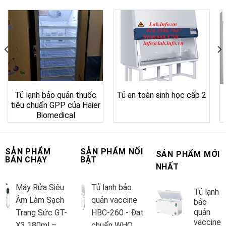
Tủ lạnh bảo quản thuốc
Tủ an toàn sinh học cấp 2
tiêu chuẩn GPP của Haier
Biomedical
SẢN PHẨM
SẢN PHẨM NỔI
SẢN PHẨM MỚI
BÁN CHẠY
BẬT
NHẤT
Máy Rửa Siêu
Tủ lạnh bảo
Tủ lạnh
Âm Làm Sạch
quản vaccine
bảo
quản
Trang Sức GT-
HBC-260 - Đạt
vaccine
X3 180ml –
chuẩn WHO,