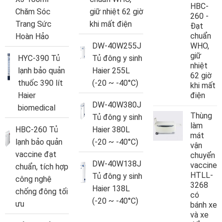
HBC-
Chăm Sóc
giữ nhiệt 62 giờ
260 -
Trang Sức
khi mất điện
Đạt
chuẩn
Hoàn Hảo
DW-40W255J
WHO,
giữ
HYC-390 Tủ
Tủ đông y sinh
nhiệt
lạnh bảo quản
Haier 255L
62 giờ
thuốc 390 lít
(-20 ~ -40°C)
khi mất
Haier
điện
DW-40W380J
biomedical
Thùng
Tủ đông y sinh
làm
HBC-260 Tủ
Haier 380L
mát
lạnh bảo quản
(-20 ~ -40°C)
vận
vaccine đạt
chuyển
DW-40W138J
vaccine
chuẩn, tích hợp
HTLL-
Tủ đông y sinh
công nghệ
3268
Haier 138L
chống đông tối
có
(-20 ~ -40°C)
ưu
bánh xe
và xe