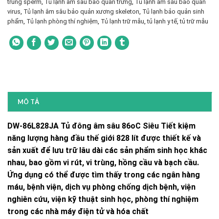
trùng sperm
,
Tủ lạnh âm sâu bảo quản trứng
,
Tủ lạnh âm sâu bảo quản
virus
,
Tủ lạnh âm sâu bảo quản xương skeleton
,
Tủ lạnh bảo quản sinh
phẩm
,
Tủ lạnh phòng thí nghiệm
,
Tủ lạnh trữ mẫu
,
tủ lạnh y tế
,
tủ trữ mẫu
MÔ TẢ
DW-86L828JA Tủ đông âm sâu 86oC Siêu Tiết kiệm
năng lượng hàng đầu thế giới 828 lít được thiết kế và
sản xuất để lưu trữ lâu dài các sản phẩm sinh học khác
nhau, bao gồm vi rút, vi trùng, hồng cầu và bạch cầu.
Ứng dụng có thể được tìm thấy trong các ngân hàng
máu, bệnh viện, dịch vụ phòng chống dịch bệnh, viện
nghiên cứu, viện kỹ thuật sinh học, phòng thí nghiệm
trong các nhà máy điện tử và hóa chất