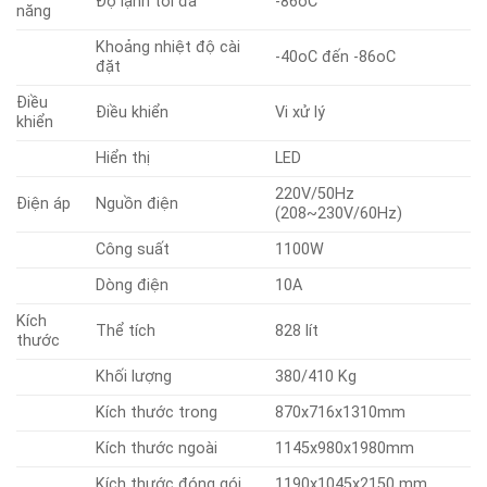
Độ lạnh tối đa
-86oC
năng
Khoảng nhiệt độ cài
-40oC đến -86oC
đặt
Điều
Điều khiển
Vi xử lý
khiển
Hiển thị
LED
220V/50Hz
Điện áp
Nguồn điện
(208~230V/60Hz)
Công suất
1100W
Dòng điện
10A
Kích
Thể tích
828 lít
thước
Khối lượng
380/410 Kg
Kích thước trong
870x716x1310mm
Kích thước ngoài
1145x980x1980mm
Kích thước đóng gói
1190x1045x2150 mm