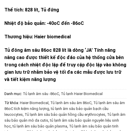
Thể tích: 828 lít, Tủ đứng
Nhiệt độ bảo quản: -40oC đến -86oC
Thương hiệu: Haier biomedical
Tủ đông âm sâu 86oc 828 lít là dòng ‘JA’ Tính năng
nâng cao được thiết kế độc đáo của hệ thống cửa bên
trong cách nhiệt độc lập để truy cập độc lập vào không
gian lưu trữ nhằm bảo vệ tối đa các mẫu được lưu trữ
và tiết kiệm năng lượng
Danh mục:
Tủ lạnh âm sâu -86oC
,
Tủ lạnh Haier Biomedical
Từ khóa:
Haier Biomedical
,
Tủ lạnh âm sâu âm 86oC
,
Tủ lạnh âm sâu âm
86oC tích kiệm năng lượng
,
tủ lạnh âm sâu bảo quản bạch cầu
leucocytes
,
Tủ lạnh âm sâu bảo quản hồng cầu erythrocytes
,
Tủ lạnh âm
sâu bảo quản mô da cutis
,
tủ lạnh âm sâu bảo quản nguyên liệu sinh
học
,
tủ lạnh âm sâu bảo quản plasma
,
Tủ lạnh âm sâu bảo quản tinh