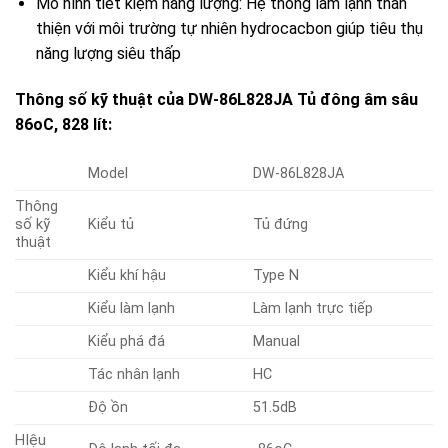
Mô hình tiết kiệm năng lượng: Hệ thống làm lạnh thân
thiện với môi trường tự nhiên hydrocacbon giúp tiêu thụ
năng lượng siêu thấp
Thông số kỹ thuật của DW-86L828JA Tủ đông âm sâu
86oC, 828 lít:
Model
DW-86L828JA
Thông
số kỹ
Kiểu tủ
Tủ đứng
thuật
Kiểu khí hậu
Type N
Kiểu làm lạnh
Làm lạnh trực tiếp
Kiểu phá đá
Manual
Tác nhân lạnh
HC
Độ ồn
51.5dB
HIệu