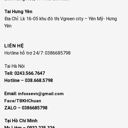
Tai Hưng Yên
Địa Chỉ: Lk 16-05 khu đô thị Vgreen city – Yên Mỹ- Hưng
Yên
LIÊN HỆ
Hotline hỗ trợ 24/7: 0386685798
Tại Hà Nội
Tell: 0243.566.7647
Hotline – 038.668.5798
Email:
infossevn@gmail.com
Face/TBKHChuan
ZALO – 0386685798
Tại Hồ Chí Minh
Mr Liêm – 0932.235.326