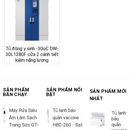
Tủ đông y sinh -30oC DW-
30L1280F cửa 2 cánh tiết
kiệm nặng lượng
SẢN PHẨM
SẢN PHẨM NỔI
SẢN PHẨM MỚI
BÁN CHẠY
BẬT
NHẤT
Máy Rửa Siêu
Tủ lạnh bảo
Tủ lạnh
Âm Làm Sạch
quản vaccine
bảo
quản
Trang Sức GT-
HBC-260 - Đạt