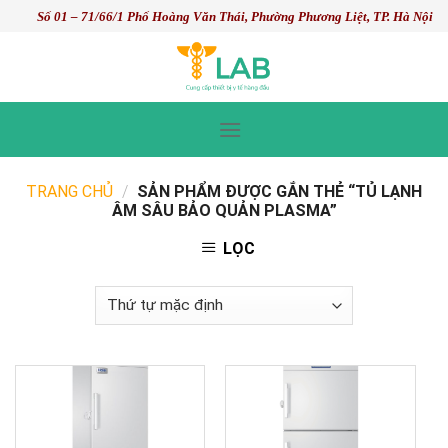
Skip
Số 01 – 71/66/1 Phố Hoàng Văn Thái, Phường Phương Liệt, TP. Hà Nội
to
content
TRANG CHỦ
/
SẢN PHẨM ĐƯỢC GẮN THẺ “TỦ LẠNH
ÂM SÂU BẢO QUẢN PLASMA”
LỌC