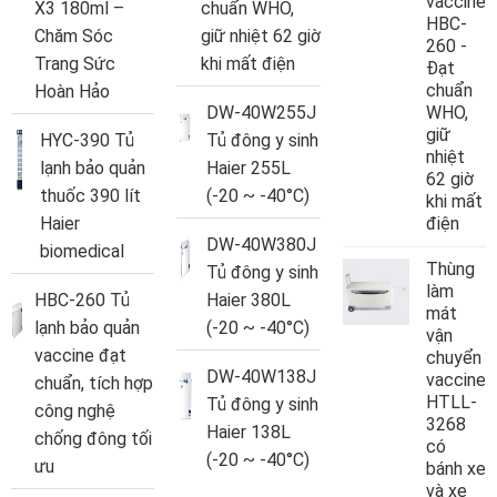
vaccine
X3 180ml –
chuẩn WHO,
HBC-
Chăm Sóc
giữ nhiệt 62 giờ
260 -
Trang Sức
khi mất điện
Đạt
chuẩn
Hoàn Hảo
DW-40W255J
WHO,
giữ
HYC-390 Tủ
Tủ đông y sinh
nhiệt
lạnh bảo quản
Haier 255L
62 giờ
thuốc 390 lít
(-20 ~ -40°C)
khi mất
Haier
điện
DW-40W380J
biomedical
Thùng
Tủ đông y sinh
làm
HBC-260 Tủ
Haier 380L
mát
lạnh bảo quản
(-20 ~ -40°C)
vận
vaccine đạt
chuyển
DW-40W138J
vaccine
chuẩn, tích hợp
HTLL-
Tủ đông y sinh
công nghệ
3268
Haier 138L
chống đông tối
có
(-20 ~ -40°C)
ưu
bánh xe
và xe