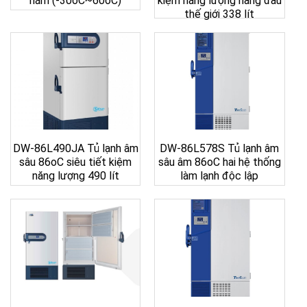
nằm (-30oC~60oC)
kiệm năng lượng hàng đầu
thế giới 338 lít
DW-86L490JA Tủ lạnh âm
DW-86L578S Tủ lạnh âm
sâu 86oC siêu tiết kiệm
sâu âm 86oC hai hệ thống
năng lượng 490 lít
làm lạnh độc lập