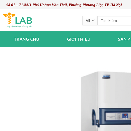
Skip
Số 01 – 71/66/1 Phố Hoàng Văn Thái, Phường Phương Liệt, TP. Hà Nội
to
content
Tìm
kiếm:
TRANG CHỦ
GIỚI THIỆU
SẢN 