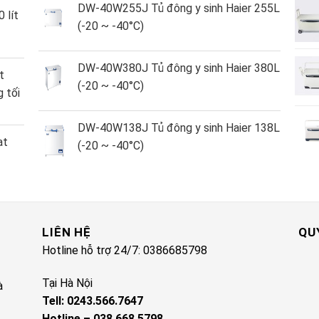
DW-40W255J Tủ đông y sinh Haier 255L
 lít
(-20 ~ -40°C)
DW-40W380J Tủ đông y sinh Haier 380L
t
(-20 ~ -40°C)
 tối
DW-40W138J Tủ đông y sinh Haier 138L
ạt
(-20 ~ -40°C)
LIÊN HỆ
QU
Hotline hỗ trợ 24/7: 0386685798
Tại Hà Nội
à
Tell: 0243.566.7647
Hotline – 038.668.5798