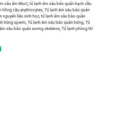
âm sâu âm 86oC
,
tủ lạnh âm sâu bảo quản bạch cầu
n hồng cầu erythrocytes
,
Tủ lạnh âm sâu bảo quản
n nguyên liệu sinh học
,
tủ lạnh âm sâu bảo quản
nh trùng sperm
,
Tủ lạnh âm sâu bảo quản trứng
,
Tủ
 âm sâu bảo quản xương skeleton
,
Tủ lạnh phòng thí