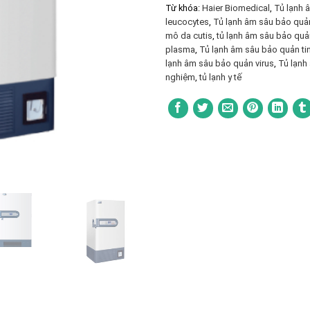
Từ khóa:
Haier Biomedical
,
Tủ lạnh 
leucocytes
,
Tủ lạnh âm sâu bảo quả
mô da cutis
,
tủ lạnh âm sâu bảo quả
plasma
,
Tủ lạnh âm sâu bảo quản ti
lạnh âm sâu bảo quản virus
,
Tủ lạnh
nghiệm
,
tủ lạnh y tế