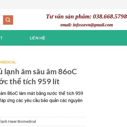
Tư vấn sản phẩm: 038.668.5798
email: infossevn@gmail.com
ẬT
LIÊN HỆ
OMEDICAL
lạnh âm sâu âm 86oC
c thể tích 959 lít
âm 86oC làm mát bằng nước thể tích 959
t đáp ứng các yêu cầu bảo quản các nguyên
 lạnh Haier Biomedical