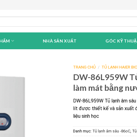
PHẨM
NHÀ SẢN XUẤT
GÓC KỸ THU
TRANG CHỦ
/
TỦ LẠNH HAIER BI
DW-86L959W Tủ 
làm mát bằng nướ
DW-86L959W Tủ lạnh âm sâu 
lít được thiết kế và sản xuấ
liệu sinh học
Danh mục:
Tủ lạnh âm sâu -86oC
,
Tủ