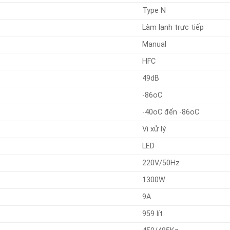
Type N
Làm lạnh trực tiếp
Manual
HFC
49dB
-86oC
-40oC đến -86oC
Vi xử lý
LED
220V/50Hz
1300W
9A
959 lít