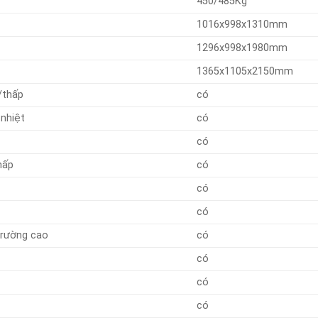
450/485Kg
1016x998x1310mm
1296x998x1980mm
1365x1105x2150mm
/thấp
có
nhiệt
có
có
hấp
có
có
có
trường cao
có
có
có
có