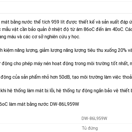
t bằng nước thể tích 959 lít được thiết kế và sản xuất đáp ứ
các mẫu vật cần bảo quản ở nhiệt độ từ âm 86oC đến âm 40oC. C
àng máu và các cơ sở nghiên cứu y học.
h kiệm năng lượng, giảm lượng năng lượng tiêu thu xuống 20% và
động cho phép máy nén hoạt động trong môi trường tốt nhất, nâ
t động của sản phẩm nhỏ hơn 50dB, tạo môi trường làm việc thoải
khi hệ thống làm mát bị lỗi, hệ thống tự động ngắn bảo vệ thiết b
m 86oC làm mát bằng nước DW-86L959W
DW-86L959W
Tủ đứng