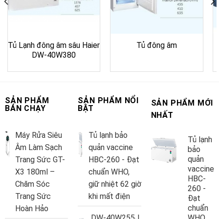
Tủ Lạnh đông âm sâu Haier
Tủ đông âm
DW-40W380
SẢN PHẨM
SẢN PHẨM NỔI
SẢN PHẨM MỚI
BÁN CHẠY
BẬT
NHẤT
Máy Rửa Siêu
Tủ lạnh bảo
Tủ lạnh
Âm Làm Sạch
quản vaccine
bảo
quản
Trang Sức GT-
HBC-260 - Đạt
vaccine
X3 180ml –
chuẩn WHO,
HBC-
Chăm Sóc
giữ nhiệt 62 giờ
260 -
Trang Sức
khi mất điện
Đạt
chuẩn
Hoàn Hảo
DW-40W255J
WHO,