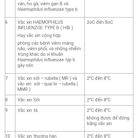
ván, ho gà, viêm gan B và
Haemophilus influenzae
type b
6
Vắc xin HAEMOPHILUS
2oC đến 8oC
INFLUENZOE TYPE B ( HIB )
Hay vắc xin cộng hợp
phòng các bệnh viêm màng
não, viêm phổi, và những nhiễm
trùng khác do vi khuẩn
Haemophilus influenzae
týp b
gây nên
7
Vắc xin sởi – rubella ( MR ) và
2°C đến 8°C
vắc xin sởi –quai bị – rubella (
MMR )
8
Vắc xin Sởi
2°C đến 8°C
9
Vắc xin tả
2°C đến 8°C
không được để đông
băng vắc xin
10
Vắc xin thương hàn
2°C đến 8°C