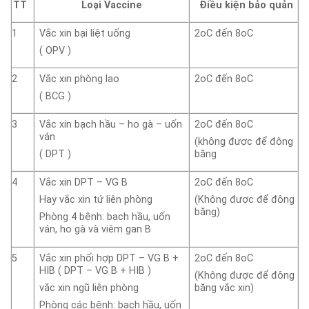
TT
Loại Vaccine
Điều kiện bảo quản
1
Vắc xin bại liệt uống
2oC đến 8oC
( OPV )
2
Vắc xin phòng lao
2oC đến 8oC
( BCG )
3
Vắc xin bạch hầu – ho gà – uốn
2oC đến 8oC
ván
(không được để đông
( DPT )
băng
4
Vắc xin DPT – VG B
2oC đến 8oC
Hay vắc xin tứ liên phòng
(Không được để đông
băng)
Phòng 4 bệnh: bạch hầu, uốn
ván, ho gà và viêm gan B
5
Vắc xin phối hợp DPT – VG B +
2oC đến 8oC
HIB ( DPT – VG B + HIB )
(Không được để đông
vắc xin ngũ liên phòng
băng vắc xin)
Phòng các bệnh: bạch hầu, uốn