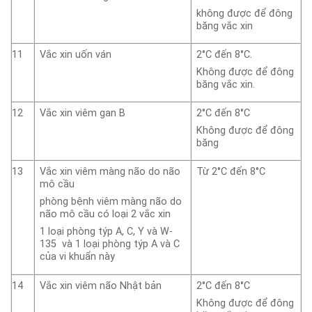
không được để đông
băng vắc xin
11
Vắc xin uốn ván
2°C đến 8°C.
Không được để đông
băng vắc xin.
12
Vắc xin viêm gan B
2°C đến 8°C
Không được để đông
băng
13
Vắc xin viêm màng não do não
Từ 2°C đến 8°C
mô cầu
phòng bệnh viêm màng não do
não mô cầu có loại 2 vắc xin
1 loại phòng týp A, C, Y và W-
135 và 1 loại phòng týp A và C
của vi khuẩn này
14
Vắc xin viêm não Nhật bản
2°C đến 8°C
Không được để đông