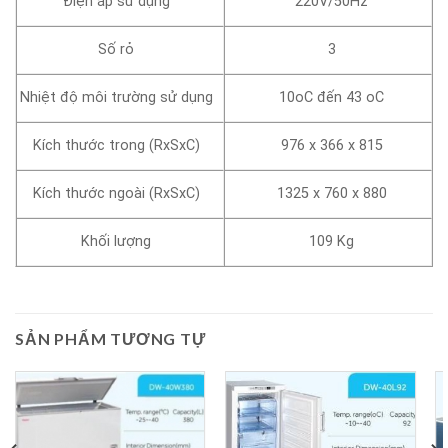
Điện áp sử dụng
220V/50Hz
Số rỏ
3
Nhiệt độ môi trường sử dụng
10oC đến 43 oC
Kích thước trong (RxSxC)
976 x 366 x 815
Kích thước ngoài (RxSxC)
1325 x 760 x 880
Khối lượng
109 Kg
SẢN PHẨM TƯƠNG TỰ