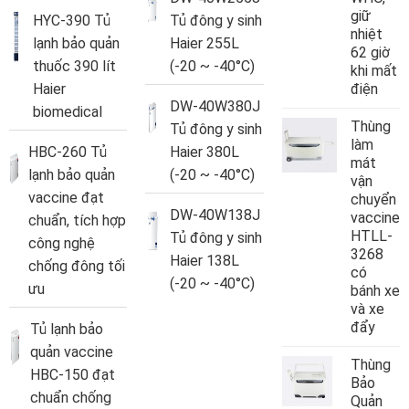
giữ
HYC-390 Tủ
Tủ đông y sinh
nhiệt
lạnh bảo quản
Haier 255L
62 giờ
thuốc 390 lít
(-20 ~ -40°C)
khi mất
Haier
điện
DW-40W380J
biomedical
Thùng
Tủ đông y sinh
làm
HBC-260 Tủ
Haier 380L
mát
lạnh bảo quản
(-20 ~ -40°C)
vận
vaccine đạt
chuyển
DW-40W138J
vaccine
chuẩn, tích hợp
HTLL-
Tủ đông y sinh
công nghệ
3268
Haier 138L
chống đông tối
có
(-20 ~ -40°C)
ưu
bánh xe
và xe
đẩy
Tủ lạnh bảo
quản vaccine
Thùng
HBC-150 đạt
Bảo
chuẩn chống
Quản