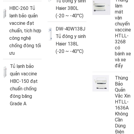
Tủ đông y sinh
làm
HBC-260 Tủ
Haier 380L
mát
lạnh bảo quản
(-20 ~ -40°C)
vận
vaccine đạt
chuyển
DW-40W138J
vaccine
chuẩn, tích hợp
HTLL-
Tủ đông y sinh
công nghệ
3268
Haier 138L
chống đông tối
có
(-20 ~ -40°C)
ưu
bánh xe
và xe
đẩy
Tủ lạnh bảo
quản vaccine
Thùng
HBC-150 đạt
Bảo
chuẩn chống
Quản
Vắc Xin
đông băng
HTLL-
Grade A
1636A
Không
Cần
Dùng
Điện