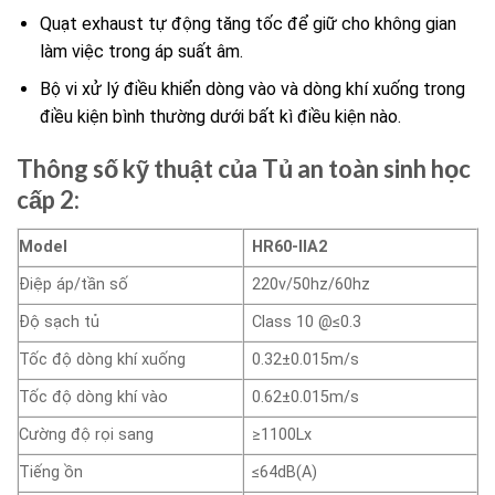
Quạt exhaust tự động tăng tốc để giữ cho không gian
làm việc trong áp suất âm.
Bộ vi xử lý điều khiển dòng vào và dòng khí xuống trong
điều kiện bình thường dưới bất kì điều kiện nào.
Thông số kỹ thuật của Tủ an toàn sinh học
cấp 2:
Model
HR60-IIA2
Điệp áp/tần số
220v/50hz/60hz
Độ sạch tủ
Class 10 @≤0.3
Tốc độ dòng khí xuống
0.32±0.015m/s
Tốc độ dòng khí vào
0.62±0.015m/s
Cường độ rọi sang
≥1100Lx
Tiếng ồn
≤64dB(A)