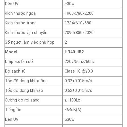
Đèn UV
≥30w
Kích thước ngoài
1960x780x2200
Kích thước trong
1734x610x680
Kích thước vận chuyển
2090x880x2020
Số người làm việc phù hợp
2
Model
HR40-IIB2
Điệp áp/tần số
220v/50hz/60hz
Độ sạch tủ
Class 10 @≥0.3
Tốc độ dòng khí xuống
0.32±0.015m/s
Tốc độ dòng khí vào
0.62±0.015m/s
Cường độ rọi sang
≥1100Lx
Tiếng ồn
≤64dB(A)
Đèn UV
≥30w