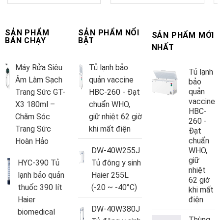
SẢN PHẨM
SẢN PHẨM NỔI
SẢN PHẨM MỚI
BÁN CHẠY
BẬT
NHẤT
Máy Rửa Siêu
Tủ lạnh bảo
Tủ lạnh
Âm Làm Sạch
quản vaccine
bảo
quản
Trang Sức GT-
HBC-260 - Đạt
vaccine
X3 180ml –
chuẩn WHO,
HBC-
Chăm Sóc
giữ nhiệt 62 giờ
260 -
Trang Sức
khi mất điện
Đạt
chuẩn
Hoàn Hảo
DW-40W255J
WHO,
giữ
HYC-390 Tủ
Tủ đông y sinh
nhiệt
lạnh bảo quản
Haier 255L
62 giờ
thuốc 390 lít
(-20 ~ -40°C)
khi mất
Haier
điện
DW-40W380J
biomedical
Thùng