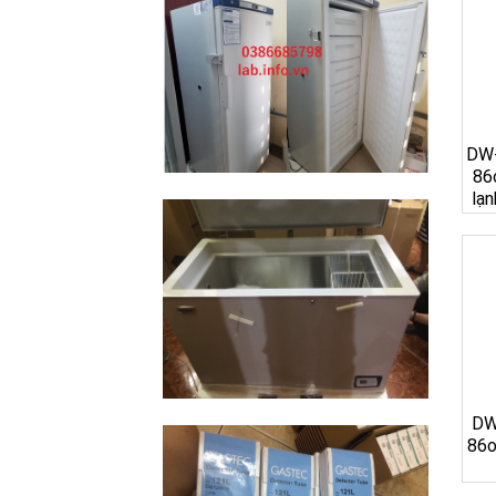
DW-
86
lạn
DW
86o