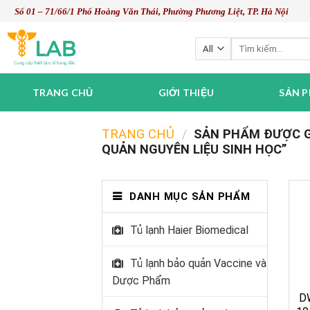
Skip
Số 01 – 71/66/1 Phố Hoàng Văn Thái, Phường Phương Liệt, TP. Hà Nội
to
content
Tìm
kiếm:
TRANG CHỦ
GIỚI THIỆU
SẢN 
TRANG CHỦ
/
SẢN PHẨM ĐƯỢC G
QUẢN NGUYÊN LIỆU SINH HỌC”
DANH MỤC SẢN PHẨM
Tủ lạnh Haier Biomedical
Tủ lạnh bảo quản Vaccine và
Dược Phẩm
D