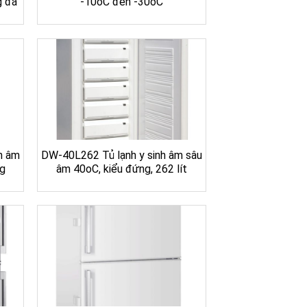
g đá
-10oC đến -30oC
h âm
DW-40L262 Tủ lạnh y sinh âm sâu
ng
âm 40oC, kiểu đứng, 262 lít