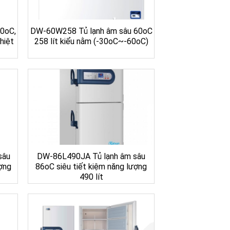
0oC,
DW-60W258 Tủ lạnh âm sâu 60oC
nhiệt
258 lít kiểu nằm (-30oC~-60oC)
sâu
DW-86L490JA Tủ lạnh âm sâu
ượng
86oC siêu tiết kiệm năng lượng
490 lít