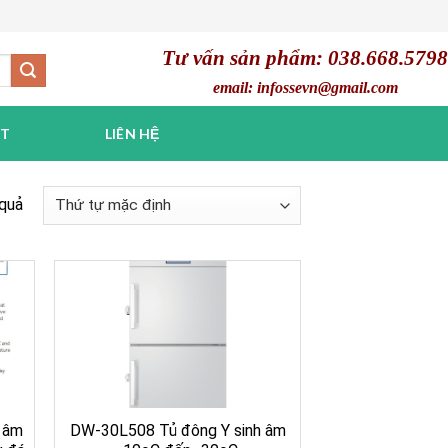
Tư vấn sản phẩm: 038.668.5798
email: infossevn@gmail.com
ẬT
LIÊN HỆ
 quả
 âm
DW-30L508 Tủ đông Y sinh âm