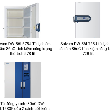
lvum DW-86L578J Tủ lạnh âm
Salvum DW-86L728J tủ lạnh
 âm 86oC tích kiệm năng lượng
sâu âm 86oC tích kiệm năng 
thể tích 578 lít
728 lít
Tủ đông y sinh -30oC DW-
L1280F cửa 2 cánh tiết kiệm