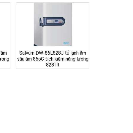
 âm
Salvum DW-86L828J tủ lạnh âm
lượng
sâu âm 86oC tích kiệm năng lượng
828 lít