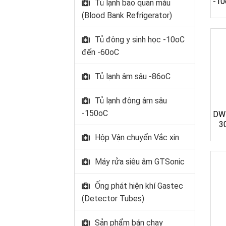
-10
Tủ lạnh bảo quản máu
(Blood Bank Refrigerator)
Tủ đông y sinh học -10oC
đến -60oC
Tủ lạnh âm sâu -86oC
Tủ lạnh đông âm sâu
-150oC
DW-
3
Hộp Vận chuyển Vắc xin
Máy rửa siêu âm GTSonic
Ống phát hiện khí Gastec
(Detector Tubes)
Sản phẩm bán chạy