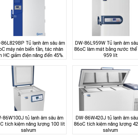
86L829BP Tủ lạnh âm sâu âm
DW-86L959W Tủ lạnh âm sâ
oC máy nén biến tần, tác nhân
86oC làm mát bằng nước thể 
h HC giảm điện năng đến 45%.
959 lít
-86W100J tủ lạnh âm sâu âm
DW-86W420J tủ lạnh âm sâ
C tích kiệm năng lượng 100 lít
86oC tích kiệm năng lượng 42
salvum
salvum