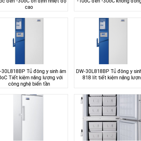
oc đến -30oC ổn định nhiệt độ
-10oC đến -30oC không đón
cao
30L818BP Tủ đông y sinh âm
DW-30L818BP Tủ đông y sin
0oC Tiết kiệm năng lượng với
818 lít tiết kiệm nặng lượ
công nghệ biến tần