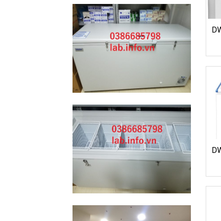
DW
DW