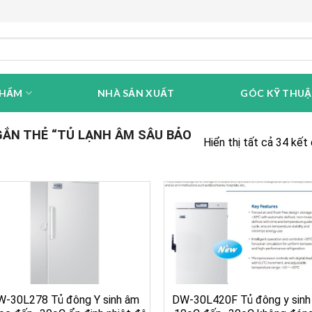
PHẨM
NHÀ SẢN XUẤT
GÓC KỸ THU
ẮN THẺ “TỦ LẠNH ÂM SÂU BẢO
Hiển thị tất cả 34 kết
W-30L278 Tủ đông Y sinh âm
DW-30L420F Tủ đông y sinh