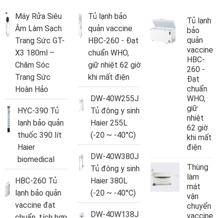
Máy Rửa Siêu
Tủ lạnh bảo
Tủ lạnh
Âm Làm Sạch
quản vaccine
bảo
quản
Trang Sức GT-
HBC-260 - Đạt
vaccine
X3 180ml –
chuẩn WHO,
HBC-
Chăm Sóc
giữ nhiệt 62 giờ
260 -
Trang Sức
khi mất điện
Đạt
chuẩn
Hoàn Hảo
DW-40W255J
WHO,
giữ
HYC-390 Tủ
Tủ đông y sinh
nhiệt
lạnh bảo quản
Haier 255L
62 giờ
thuốc 390 lít
(-20 ~ -40°C)
khi mất
Haier
điện
DW-40W380J
biomedical
Thùng
Tủ đông y sinh
làm
HBC-260 Tủ
Haier 380L
mát
lạnh bảo quản
(-20 ~ -40°C)
vận
vaccine đạt
chuyển
DW-40W138J
vaccine
chuẩn, tích hợp