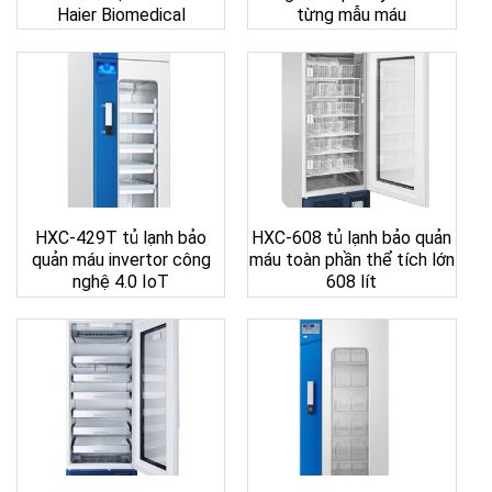
Haier Biomedical
từng mẫu máu
HXC-429T tủ lạnh bảo
HXC-608 tủ lạnh bảo quản
quản máu invertor công
máu toàn phần thể tích lớn
nghệ 4.0 IoT
608 lít