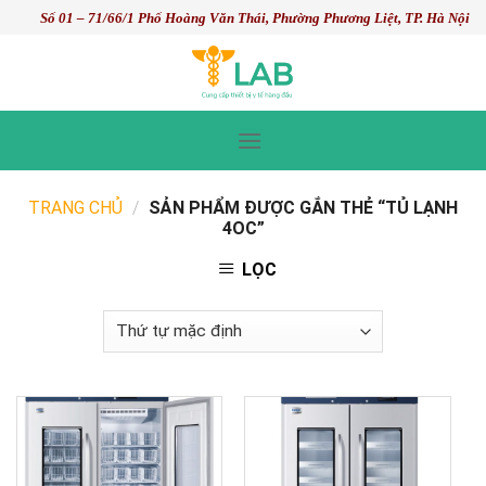
Skip
Số 01 – 71/66/1 Phố Hoàng Văn Thái, Phường Phương Liệt, TP. Hà Nội
to
content
TRANG CHỦ
/
SẢN PHẨM ĐƯỢC GẮN THẺ “TỦ LẠNH
4OC”
LỌC