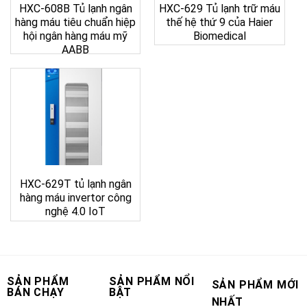
HXC-608B Tủ lạnh ngân
HXC-629 Tủ lạnh trữ máu
hàng máu tiêu chuẩn hiệp
thế hệ thứ 9 của Haier
hội ngân hàng máu mỹ
Biomedical
AABB
HXC-629T tủ lạnh ngân
hàng máu invertor công
nghệ 4.0 IoT
SẢN PHẨM
SẢN PHẨM NỔI
SẢN PHẨM MỚI
BÁN CHẠY
BẬT
NHẤT