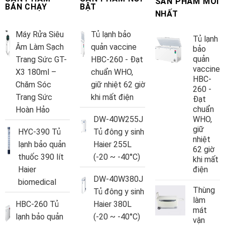
SẢN PHẨM MỚI
BÁN CHẠY
BẬT
NHẤT
Máy Rửa Siêu
Tủ lạnh bảo
Tủ lạnh
Âm Làm Sạch
quản vaccine
bảo
quản
Trang Sức GT-
HBC-260 - Đạt
vaccine
X3 180ml –
chuẩn WHO,
HBC-
Chăm Sóc
giữ nhiệt 62 giờ
260 -
Trang Sức
khi mất điện
Đạt
chuẩn
Hoàn Hảo
DW-40W255J
WHO,
giữ
HYC-390 Tủ
Tủ đông y sinh
nhiệt
lạnh bảo quản
Haier 255L
62 giờ
thuốc 390 lít
(-20 ~ -40°C)
khi mất
Haier
điện
DW-40W380J
biomedical
Thùng
Tủ đông y sinh
làm
HBC-260 Tủ
Haier 380L
mát
lạnh bảo quản
(-20 ~ -40°C)
vận