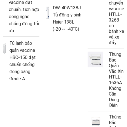
vaccine đạt
chuyển
DW-40W138J
vaccine
chuẩn, tích hợp
HTLL-
Tủ đông y sinh
công nghệ
3268
Haier 138L
chống đông tối
có
(-20 ~ -40°C)
ưu
bánh xe
và xe
đẩy
Tủ lạnh bảo
quản vaccine
Thùng
HBC-150 đạt
Bảo
chuẩn chống
Quản
Vắc Xin
đông băng
HTLL-
Grade A
1636A
Không
Cần
Dùng
Điện
Thùng
Bảo