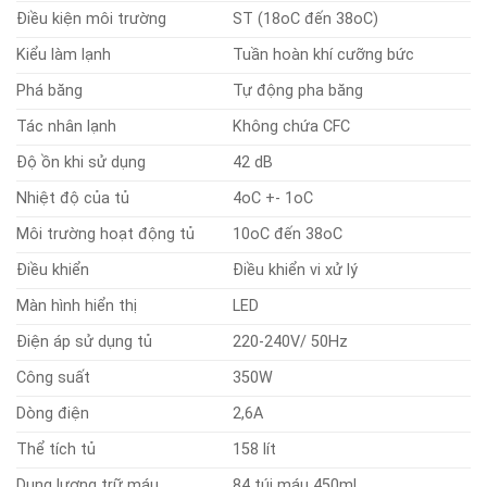
Điều kiện môi trường
ST (18oC đến 38oC)
Kiểu làm lạnh
Tuần hoàn khí cưỡng bức
Phá băng
Tự động pha băng
Tác nhân lạnh
Không chứa CFC
Độ ồn khi sử dụng
42 dB
Nhiệt độ của tủ
4oC +- 1oC
Môi trường hoạt động tủ
10oC đến 38oC
Điều khiển
Điều khiển vi xử lý
Màn hình hiển thị
LED
Điện áp sử dụng tủ
220-240V/ 50Hz
Công suất
350W
Dòng điện
2,6A
Thể tích tủ
158 lít
Dung lượng trữ máu
84 túi máu 450ml