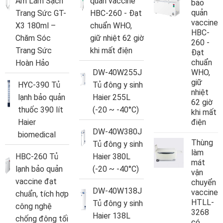
Âm Làm Sạch
quản vaccine
bảo
quản
Trang Sức GT-
HBC-260 - Đạt
vaccine
X3 180ml –
chuẩn WHO,
HBC-
Chăm Sóc
giữ nhiệt 62 giờ
260 -
Trang Sức
khi mất điện
Đạt
chuẩn
Hoàn Hảo
DW-40W255J
WHO,
giữ
HYC-390 Tủ
Tủ đông y sinh
nhiệt
lạnh bảo quản
Haier 255L
62 giờ
thuốc 390 lít
(-20 ~ -40°C)
khi mất
Haier
điện
DW-40W380J
biomedical
Thùng
Tủ đông y sinh
làm
HBC-260 Tủ
Haier 380L
mát
lạnh bảo quản
(-20 ~ -40°C)
vận
vaccine đạt
chuyển
DW-40W138J
vaccine
chuẩn, tích hợp
HTLL-
Tủ đông y sinh
công nghệ
3268
Haier 138L
chống đông tối
có