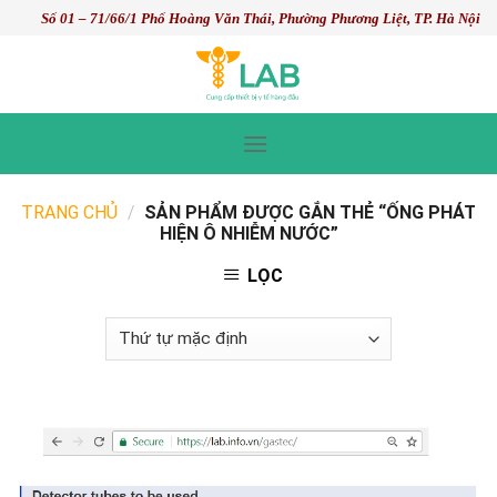
Skip
Số 01 – 71/66/1 Phố Hoàng Văn Thái, Phường Phương Liệt, TP. Hà Nội
to
content
TRANG CHỦ
/
SẢN PHẨM ĐƯỢC GẮN THẺ “ỐNG PHÁT
HIỆN Ô NHIỄM NƯỚC”
LỌC