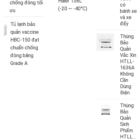
Haier 138L
chống đông tối
có
(-20 ~ -40°C)
ưu
bánh xe
và xe
đẩy
Tủ lạnh bảo
quản vaccine
Thùng
HBC-150 đạt
Bảo
chuẩn chống
Quản
Vắc Xin
đông băng
HTLL-
Grade A
1636A
Không
Cần
Dùng
Điện
Thùng
Bảo
Quản
Sinh
Phẩm
HTLL10