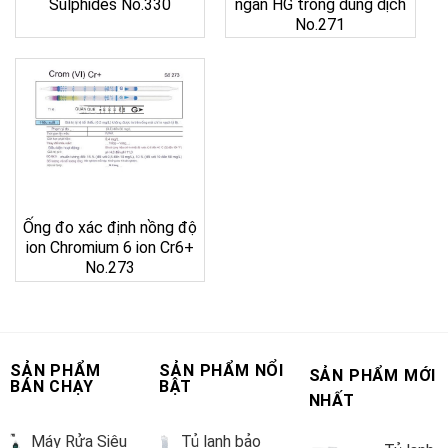
Sulphides No.330
ngân HG trong dung dịch
No.271
Ống đo xác định nồng độ
ion Chromium 6 ion Cr6+
No.273
SẢN PHẨM
SẢN PHẨM NỔI
SẢN PHẨM MỚI
BÁN CHẠY
BẬT
NHẤT
Máy Rửa Siêu
Tủ lạnh bảo