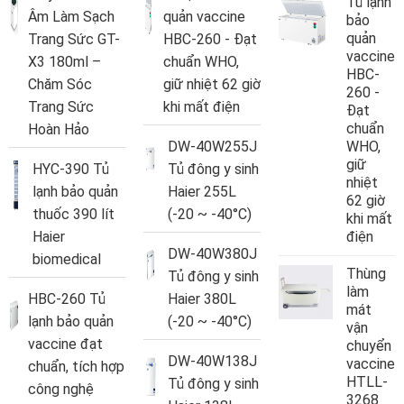
Tủ lạnh
Âm Làm Sạch
quản vaccine
bảo
quản
Trang Sức GT-
HBC-260 - Đạt
vaccine
X3 180ml –
chuẩn WHO,
HBC-
Chăm Sóc
giữ nhiệt 62 giờ
260 -
Trang Sức
khi mất điện
Đạt
chuẩn
Hoàn Hảo
DW-40W255J
WHO,
giữ
HYC-390 Tủ
Tủ đông y sinh
nhiệt
lạnh bảo quản
Haier 255L
62 giờ
thuốc 390 lít
(-20 ~ -40°C)
khi mất
Haier
điện
DW-40W380J
biomedical
Thùng
Tủ đông y sinh
làm
HBC-260 Tủ
Haier 380L
mát
lạnh bảo quản
(-20 ~ -40°C)
vận
vaccine đạt
chuyển
DW-40W138J
vaccine
chuẩn, tích hợp
HTLL-
Tủ đông y sinh
công nghệ
3268