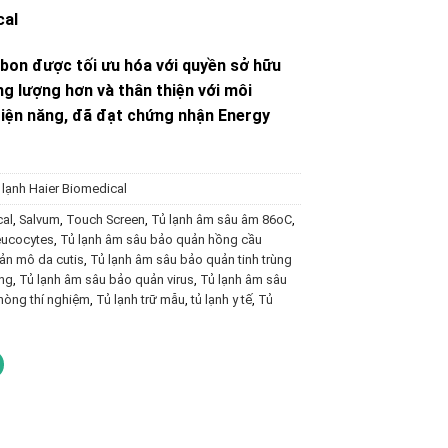
cal
bon được tối ưu hóa với quyền sở hữu
ăng lượng hơn và thân thiện với môi
điện năng, đã đạt chứng nhận Energy
 lạnh Haier Biomedical
cal
,
Salvum
,
Touch Screen
,
Tủ lạnh âm sâu âm 86oC
,
eucocytes
,
Tủ lạnh âm sâu bảo quản hồng cầu
ản mô da cutis
,
Tủ lạnh âm sâu bảo quản tinh trùng
ứng
,
Tủ lạnh âm sâu bảo quản virus
,
Tủ lạnh âm sâu
hòng thí nghiệm
,
Tủ lạnh trữ mẫu
,
tủ lạnh y tế
,
Tủ