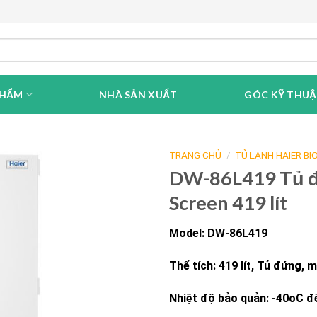
PHẨM
NHÀ SẢN XUẤT
GÓC KỸ THU
TRANG CHỦ
/
TỦ LẠNH HAIER BI
DW-86L419 Tủ đ
Screen 419 lít
Model: DW-86L419
Thể tích: 419 lít, Tủ đứng,
Nhiệt độ bảo quản: -40oC đ