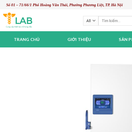
Skip
Số 01 – 71/66/1 Phố Hoàng Văn Thái, Phường Phương Liệt, TP. Hà Nội
to
content
Tìm
kiếm:
TRANG CHỦ
GIỚI THIỆU
SẢN 