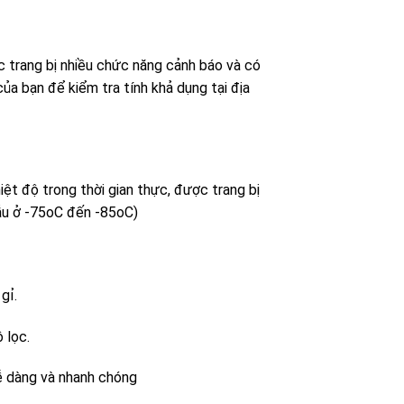
c trang bị nhiều chức năng cảnh báo và có
ủa bạn để kiểm tra tính khả dụng tại địa
ệt độ trong thời gian thực, được trang bị
mẫu ở -75oC đến -85oC)
gỉ.
 lọc.
ễ dàng và nhanh chóng