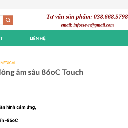
Tư vấn sản phẩm: 038.668.5798
email: infossevn@gmail.com
ẬT
LIÊN HỆ
OMEDICAL
ông âm sâu 86oC Touch
 màn hình cảm ứng,
ến -86oC