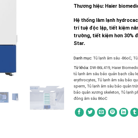
Thương hiệu: Haier biomedi
Hệ thống làm lạnh hydrocac
trí tuệ độc lập, tiết kiệm n
trường, tiết kiệm hơn 30% 
Star.
Danh mục:
Tủ lạnh âm sâu -86oC
,
Tủ
Từ khóa:
DW-86L419
,
Haier Biomedi
tủ lạnh âm sâu bảo quản bạch cầu l
erythrocytes
,
Tủ lạnh âm sâu bảo qu
sperm
,
Tủ lạnh âm sâu bảo quản tr
bảo quản xương skeleton
,
Tủ lạnh p
đông âm sâu 86oC