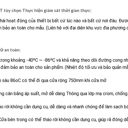
 tùy chọn Thực hiện giám sát thời gian thực:
hái hoạt động của thiết bị bất cứ lúc nào và bất cứ nơi đâu. Đượ
bảo an toàn cho mẫu. (Liên hệ với đại diện khu vực địa phương c
rữ an toàn:
trong khoảng -40ºC ~ -86ºC và khả năng theo dõi đường cong nhi
ể đảm bảo an toàn cho sản phẩm. (Nhiệt độ tối ưu và bảo quản 
sâu 86oC có thể đi qua cửa rộng 750mm khi cửa mở
ng cân bằng áp suất, mở dễ dàng Thông qua lớp mạ crom, chống 
áo rời không cần dụng cụ, dễ dàng và nhanh chóng để làm sạch bộ
ửa bên trong có thể tháo rời không cần dụng cụ, giúp rã đông d