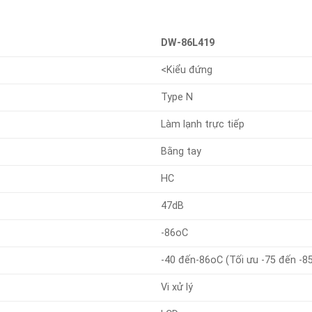
DW-86L419
<Kiểu đứng
Type N
Làm lạnh trực tiếp
Bằng tay
HC
47dB
-86oC
-40 đến-86oC (Tối ưu -75 đến -8
Vi xử lý