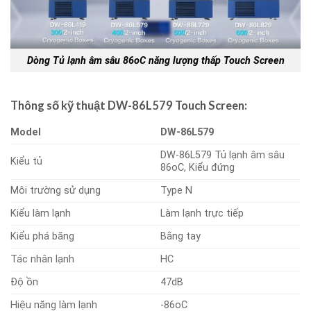
Dòng Tủ lạnh âm sâu 86oC năng lượng thấp Touch Screen
Thông số kỹ thuật DW-86L579 Touch Screen:
Model
DW-86L579
DW-86L579 Tủ lạnh âm sâu
Kiểu tủ
86oC, Kiểu đứng
Môi trường sử dụng
Type N
Kiểu làm lạnh
Làm lạnh trực tiếp
Kiểu phá băng
Bằng tay
Tác nhân lạnh
HC
Độ ồn
47dB
Hiệu năng làm lạnh
-86oC