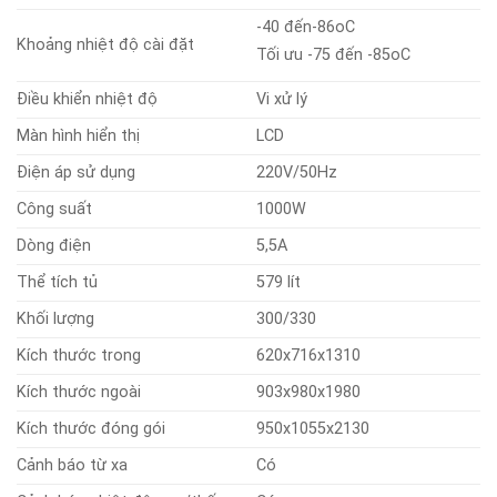
-40 đến-86oC
Khoảng nhiệt độ cài đặt
Tối ưu -75 đến -85oC
Điều khiển nhiệt độ
Vi xử lý
Màn hình hiển thị
LCD
Điện áp sử dụng
220V/50Hz
Công suất
1000W
Dòng điện
5,5A
Thể tích tủ
579 lít
Khối lượng
300/330
Kích thước trong
620x716x1310
Kích thước ngoài
903x980x1980
Kích thước đóng gói
950x1055x2130
Cảnh báo từ xa
Có