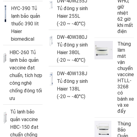
DW-40W255J
WHO,
giữ
HYC-390 Tủ
Tủ đông y sinh
nhiệt
lạnh bảo quản
Haier 255L
62 giờ
thuốc 390 lít
(-20 ~ -40°C)
khi mất
Haier
điện
DW-40W380J
biomedical
Thùng
Tủ đông y sinh
làm
HBC-260 Tủ
Haier 380L
mát
lạnh bảo quản
(-20 ~ -40°C)
vận
vaccine đạt
chuyển
DW-40W138J
vaccine
chuẩn, tích hợp
HTLL-
Tủ đông y sinh
công nghệ
3268
Haier 138L
chống đông tối
có
(-20 ~ -40°C)
ưu
bánh xe
và xe
đẩy
Tủ lạnh bảo
quản vaccine
Thùng
HBC-150 đạt
Bảo
chuẩn chống
Quản