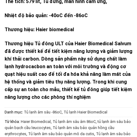
Thể tích: 579 lít, Tủ đứng, màn hình cảm ứng,
Nhiệt độ bảo quản: -40oC đến -86oC
Thương hiệu: Haier biomedical
Thương hiệu Tủ đông ULT của Haier Biomedical Salvum
đã được thiết kế để tiết kiệm năng lượng và giảm lượng
khí thải carbon. Dòng sản phẩm này sử dụng chất làm
lạnh hydrocacbon an toàn với môi trường và động cơ
quạt hiệu suất cao để tối đa hóa khả năng làm mát của
hệ thống và giảm tiêu thụ năng lượng. Trong khi cung
cấp sự an toàn cho mẫu, thiết kế tủ đông giúp tiết kiệm
năng lượng cho các phòng thí nghiệm
Danh mục:
Tủ lạnh âm sâu -86oC
,
Tủ lạnh Haier Biomedical
Từ khóa:
Haier Biomedical
,
Tủ lạnh âm sâu âm 86oC
,
tủ lạnh âm sâu bảo
quản bạch cầu leucocytes
,
Tủ lạnh âm sâu bảo quản hồng cầu
erythrocytes
,
Tủ lạnh âm sâu bảo quản mô da cutis
,
Tủ lạnh âm sâu bảo