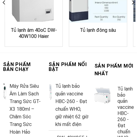
Tủ lạnh âm 40oC DW-
Tủ lạnh đông sâu
40W100 Haier
SẢN PHẨM
SẢN PHẨM NỔI
SẢN PHẨM MỚI
BÁN CHẠY
BẬT
NHẤT
Máy Rửa Siêu
Tủ lạnh bảo
Tủ lạnh
Âm Làm Sạch
quản vaccine
bảo
quản
Trang Sức GT-
HBC-260 - Đạt
vaccine
X3 180ml –
chuẩn WHO,
HBC-
Chăm Sóc
giữ nhiệt 62 giờ
260 -
Trang Sức
khi mất điện
Đạt
chuẩn
Hoàn Hảo