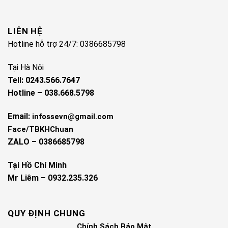
LIÊN HỆ
Hotline hỗ trợ 24/7: 0386685798
Tại Hà Nội
Tell: 0243.566.7647
Hotline – 038.668.5798
Email:
infossevn@gmail.com
Face/TBKHChuan
ZALO – 0386685798
Tại Hồ Chí Minh
Mr Liêm – 0932.235.326
QUY ĐỊNH CHUNG
Chính Sách Bảo Mật