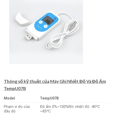
Thông số kỹ thuật của
Máy Ghi Nhiệt Độ Và Độ Ẩm
TempU07B
Model
TempU07B
Phạm vi đo của
Độ ẩm 0%~100%RH, nhiệt độ -40ºC
đầu dò
~85ºC