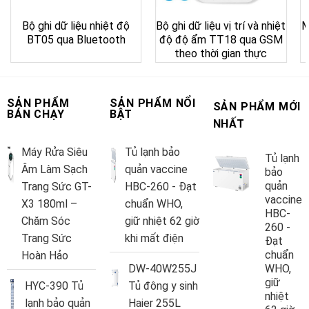
Bộ ghi dữ liệu nhiệt độ
Bộ ghi dữ liệu vị trí và nhiệt
M
BT05 qua Bluetooth
độ độ ẩm TT18 qua GSM
theo thời gian thực
SẢN PHẨM
SẢN PHẨM NỔI
SẢN PHẨM MỚI
BÁN CHẠY
BẬT
NHẤT
Máy Rửa Siêu
Tủ lạnh bảo
Tủ lạnh
Âm Làm Sạch
quản vaccine
bảo
quản
Trang Sức GT-
HBC-260 - Đạt
vaccine
X3 180ml –
chuẩn WHO,
HBC-
Chăm Sóc
giữ nhiệt 62 giờ
260 -
Trang Sức
khi mất điện
Đạt
chuẩn
Hoàn Hảo
DW-40W255J
WHO,
giữ
HYC-390 Tủ
Tủ đông y sinh
nhiệt
lạnh bảo quản
Haier 255L