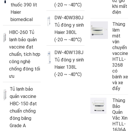
62 giờ
thuốc 390 lít
(-20 ~ -40°C)
khi mất
Haier
điện
DW-40W380J
biomedical
Thùng
Tủ đông y sinh
làm
HBC-260 Tủ
Haier 380L
mát
lạnh bảo quản
(-20 ~ -40°C)
vận
vaccine đạt
chuyển
DW-40W138J
vaccine
chuẩn, tích hợp
HTLL-
Tủ đông y sinh
công nghệ
3268
Haier 138L
chống đông tối
có
(-20 ~ -40°C)
ưu
bánh xe
và xe
đẩy
Tủ lạnh bảo
quản vaccine
Thùng
HBC-150 đạt
Bảo
chuẩn chống
Quản
Vắc Xin
đông băng
HTLL-
Grade A
1636A