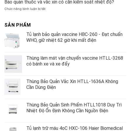
Tủ
Bảo quản thuốc và vắc xin có cần kiểm soát nhiệt độ?
độc
thường
lạnh
Gastec
xuyên
ở
Chức năng bình luận bị tắt
âm
tại
Bảo
sâu
Bệnh
quản
Haier
viện
thuốc
SẢN PHẨM
DW-
và
86L100J
Tủ lạnh bảo quản vaccine HBC-260 - Đạt chuẩn
vắc
xin
WHO, giữ nhiệt 62 giờ khi mất điện
có
cần
kiểm
Thùng làm mát vận chuyển vaccine HTLL-3268
soát
có bánh xe và xe đẩy
nhiệt
độ?
Thùng Bảo Quản Vắc Xin HTLL-1636A Không
Cần Dùng Điện
Thùng Bảo Quản Sinh Phẩm HTLL1018 Duy Trì
Nhiệt Độ Ổn Định Không Cần Nguồn Điện
Tủ lạnh trữ máu 4oC HXC-106 Haier Biomedical