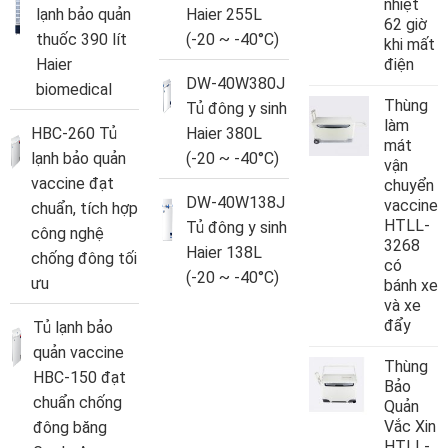
nhiệt
lạnh bảo quản
Haier 255L
62 giờ
thuốc 390 lít
(-20 ~ -40°C)
khi mất
Haier
điện
DW-40W380J
biomedical
Thùng
Tủ đông y sinh
làm
HBC-260 Tủ
Haier 380L
mát
lạnh bảo quản
(-20 ~ -40°C)
vận
vaccine đạt
chuyển
DW-40W138J
vaccine
chuẩn, tích hợp
HTLL-
Tủ đông y sinh
công nghệ
3268
Haier 138L
chống đông tối
có
(-20 ~ -40°C)
ưu
bánh xe
và xe
đẩy
Tủ lạnh bảo
quản vaccine
Thùng
HBC-150 đạt
Bảo
chuẩn chống
Quản
Vắc Xin
đông băng
HTLL-