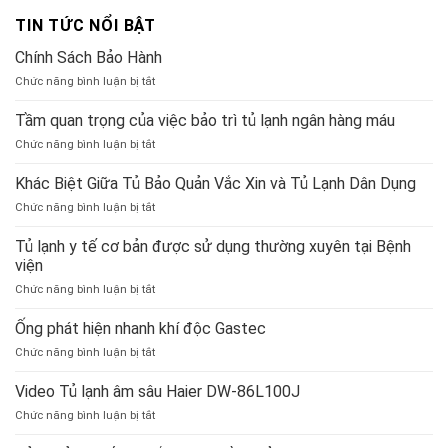
TIN TỨC NỔI BẬT
Chính Sách Bảo Hành
ở
Chức năng bình luận bị tắt
Chính
Sách
Tầm quan trọng của việc bảo trì tủ lạnh ngân hàng máu
Bảo
ở
Chức năng bình luận bị tắt
Hành
Tầm
quan
Khác Biệt Giữa Tủ Bảo Quản Vắc Xin và Tủ Lạnh Dân Dụng
trọng
ở
Chức năng bình luận bị tắt
của
Khác
việc
Biệt
Tủ lạnh y tế cơ bản được sử dụng thường xuyên tại Bệnh
bảo
Giữa
viện
trì
Tủ
tủ
ở
Chức năng bình luận bị tắt
Bảo
lạnh
Tủ
Quản
ngân
lạnh
Ống phát hiện nhanh khí độc Gastec
Vắc
hàng
y
Xin
máu
ở
Chức năng bình luận bị tắt
tế
và
Ống
cơ
Tủ
phát
Video Tủ lạnh âm sâu Haier DW-86L100J
bản
Lạnh
hiện
được
Dân
ở
Chức năng bình luận bị tắt
nhanh
sử
Dụng
Video
khí
dụng