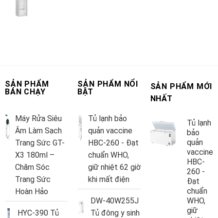
SẢN PHẨM
SẢN PHẨM NỔI
SẢN PHẨM MỚI
BÁN CHẠY
BẬT
NHẤT
Máy Rửa Siêu
Tủ lạnh bảo
Tủ lạnh
Âm Làm Sạch
quản vaccine
bảo
quản
Trang Sức GT-
HBC-260 - Đạt
vaccine
X3 180ml –
chuẩn WHO,
HBC-
Chăm Sóc
giữ nhiệt 62 giờ
260 -
Trang Sức
khi mất điện
Đạt
chuẩn
Hoàn Hảo
DW-40W255J
WHO,
giữ
HYC-390 Tủ
Tủ đông y sinh