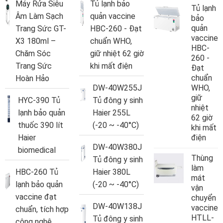
Máy Rửa Siêu
Tủ lạnh bảo
Tủ lạnh
Âm Làm Sạch
quản vaccine
bảo
quản
Trang Sức GT-
HBC-260 - Đạt
vaccine
X3 180ml –
chuẩn WHO,
HBC-
Chăm Sóc
giữ nhiệt 62 giờ
260 -
Trang Sức
khi mất điện
Đạt
chuẩn
Hoàn Hảo
DW-40W255J
WHO,
giữ
HYC-390 Tủ
Tủ đông y sinh
nhiệt
lạnh bảo quản
Haier 255L
62 giờ
thuốc 390 lít
(-20 ~ -40°C)
khi mất
Haier
điện
DW-40W380J
biomedical
Thùng
Tủ đông y sinh
làm
HBC-260 Tủ
Haier 380L
mát
lạnh bảo quản
(-20 ~ -40°C)
vận
vaccine đạt
chuyển
DW-40W138J
vaccine
chuẩn, tích hợp
HTLL-
Tủ đông y sinh
công nghệ