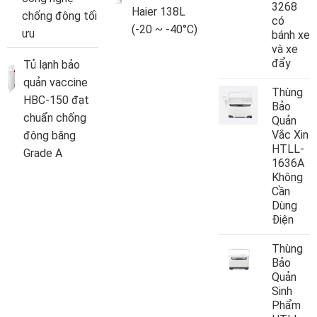
3268
Haier 138L
chống đông tối
có
(-20 ~ -40°C)
ưu
bánh xe
và xe
đẩy
Tủ lạnh bảo
quản vaccine
Thùng
HBC-150 đạt
Bảo
chuẩn chống
Quản
Vắc Xin
đông băng
HTLL-
Grade A
1636A
Không
Cần
Dùng
Điện
Thùng
Bảo
Quản
Sinh
Phẩm