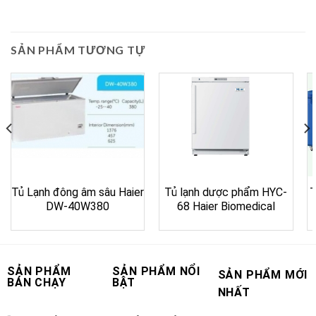
SẢN PHẨM TƯƠNG TỰ
Tủ Lạnh đông âm sâu Haier
Tủ lạnh dược phẩm HYC-
T
DW-40W380
68 Haier Biomedical
SẢN PHẨM
SẢN PHẨM NỔI
SẢN PHẨM MỚI
BÁN CHẠY
BẬT
NHẤT