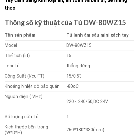
Tay cầm bằng kim loại ẩn, an toàn và bền bỉ, dễ mang
theo
Thông số kỹ thuật của Tủ
DW-80WZ15
Tên sản phẩm
Tủ lạnh âm sâu mini xách tay
Model
DW-80WZ15
Thể tích (lít)
15
Loại Tủ
thẳng đứng
Công Suất (l/cu.FT)
15/0.53
Khoảng Nhiệt độ bảo quản
-80oC
Nguồn điện ( V.Hz)
220～240/50,DC 24V
Số lượng cửa Tủ
1
Kích thước bên trong
260*180*330(mm)
(W*D*H)