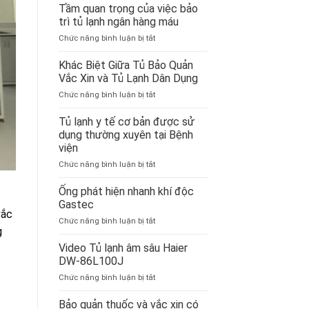
Sách
Tầm quan trọng của việc bảo
Bảo
trì tủ lạnh ngân hàng máu
Hành
ở
Chức năng bình luận bị tắt
Tầm
quan
Khác Biệt Giữa Tủ Bảo Quản
trọng
Vắc Xin và Tủ Lạnh Dân Dụng
của
ở
Chức năng bình luận bị tắt
việc
Khác
bảo
Biệt
Tủ lạnh y tế cơ bản được sử
trì
Giữa
tủ
dụng thường xuyên tại Bệnh
Tủ
lạnh
viện
Bảo
ngân
ở
Chức năng bình luận bị tắt
Quản
hàng
Tủ
Vắc
máu
lạnh
Xin
Ống phát hiện nhanh khí độc
y
và
Gastec
tế
Tủ
vắc
ở
Chức năng bình luận bị tắt
cơ
Lạnh
g
Ống
bản
Dân
phát
Video Tủ lạnh âm sâu Haier
được
Dụng
hiện
sử
DW-86L100J
nhanh
dụng
ở
Chức năng bình luận bị tắt
khí
thường
Video
độc
xuyên
Tủ
Bảo quản thuốc và vắc xin có
Gastec
tại