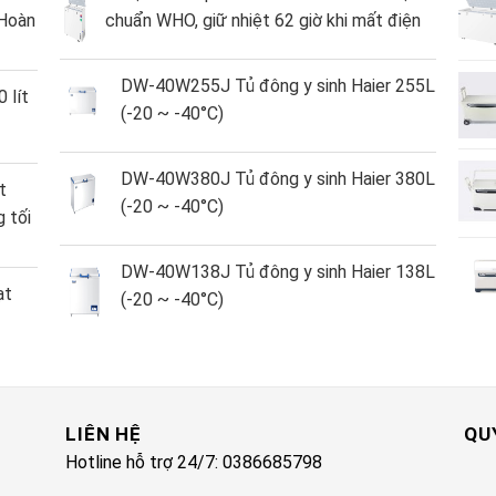
Hoàn
chuẩn WHO, giữ nhiệt 62 giờ khi mất điện
DW-40W255J Tủ đông y sinh Haier 255L
 lít
(-20 ~ -40°C)
DW-40W380J Tủ đông y sinh Haier 380L
t
(-20 ~ -40°C)
 tối
DW-40W138J Tủ đông y sinh Haier 138L
ạt
(-20 ~ -40°C)
LIÊN HỆ
QU
Hotline hỗ trợ 24/7: 0386685798