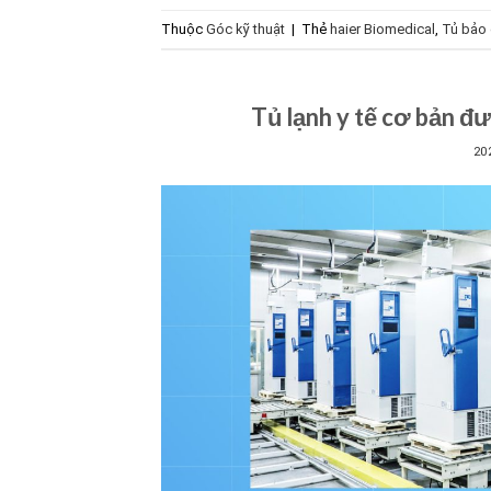
Thuộc
Góc kỹ thuật
|
Thẻ
haier Biomedical
,
Tủ bảo 
Tủ lạnh y tế cơ bản đ
20