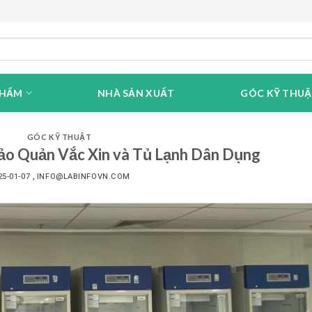
PHẨM
NHÀ SẢN XUẤT
GÓC KỸ THU
GÓC KỸ THUẬT
ảo Quản Vắc Xin và Tủ Lạnh Dân Dụng
25-01-07
,
INFO@LABINFOVN.COM