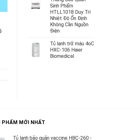
Sinh Phẩm
HTLL1018 Duy Trì
Nhiệt Độ Ổn Định
Không Cần Nguồn
Điện
5
Tủ lạnh trữ máu 4oC
HXC-106 Haier
Biomedical
 PHẨM MỚI NHẤT
Tủ lạnh bảo quản vaccine HBC-260 -