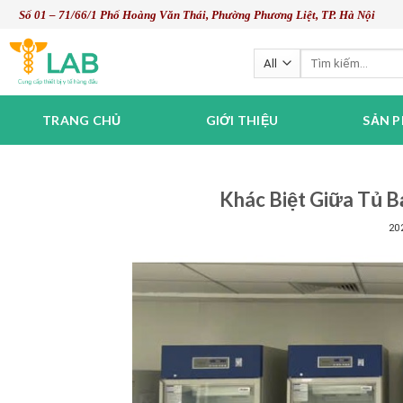
Skip
Số 01 – 71/66/1 Phố Hoàng Văn Thái, Phường Phương Liệt, TP. Hà Nội
to
content
Tìm
kiếm:
TRANG CHỦ
GIỚI THIỆU
SẢN 
Khác Biệt Giữa Tủ B
20