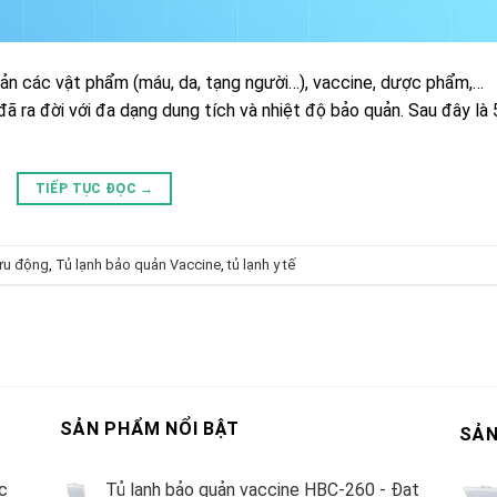
uản các vật phẩm (máu, da, tạng người…), vaccine, dược phẩm,…
 đã ra đời với đa dạng dung tích và nhiệt độ bảo quản. Sau đây là 
TIẾP TỤC ĐỌC
→
ưu động
,
Tủ lạnh bảo quản Vaccine
,
tủ lạnh y tế
SẢN PHẨM NỔI BẬT
SẢN
c
Tủ lạnh bảo quản vaccine HBC-260 - Đạt