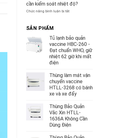
lạnh
cần kiểm soát nhiệt độ?
Bệnh
âm
viện
ở
Chức năng bình luận bị tắt
sâu
Bảo
Haier
quản
DW-
thuốc
SẢN PHẨM
86L100J
và
Tủ lạnh bảo quản
vắc
xin
vaccine HBC-260 -
có
Đạt chuẩn WHO, giữ
cần
nhiệt 62 giờ khi mất
kiểm
điện
soát
nhiệt
độ?
Thùng làm mát vận
chuyển vaccine
HTLL-3268 có bánh
xe và xe đẩy
Thùng Bảo Quản
Vắc Xin HTLL-
1636A Không Cần
Dùng Điện
Thùng Bảo Quản