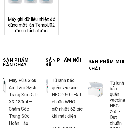
Máy ghi dữ liệu nhiệt độ
dùng một lần TempU02
điều chỉnh được
SẢN PHẨM
SẢN PHẨM NỔI
SẢN PHẨM MỚI
BÁN CHẠY
BẬT
NHẤT
Máy Rửa Siêu
Tủ lạnh bảo
Tủ lạnh
Âm Làm Sạch
quản vaccine
bảo
quản
Trang Sức GT-
HBC-260 - Đạt
vaccine
X3 180ml –
chuẩn WHO,
HBC-
Chăm Sóc
giữ nhiệt 62 giờ
260 -
Trang Sức
khi mất điện
Đạt
chuẩn
Hoàn Hảo