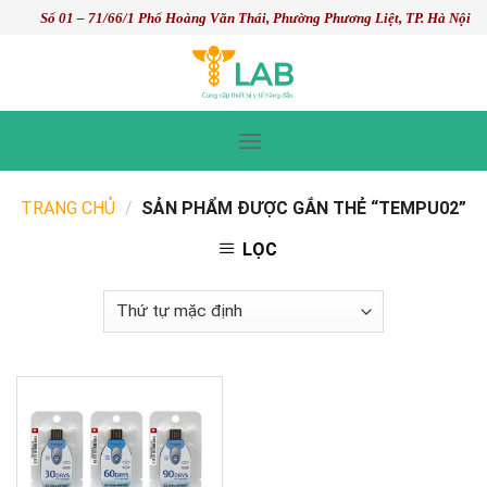
Skip
Số 01 – 71/66/1 Phố Hoàng Văn Thái, Phường Phương Liệt, TP. Hà Nội
to
content
TRANG CHỦ
/
SẢN PHẨM ĐƯỢC GẮN THẺ “TEMPU02”
LỌC