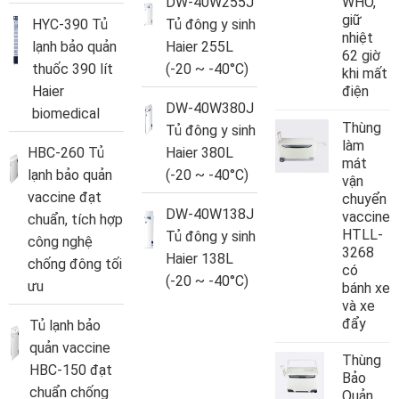
DW-40W255J
WHO,
giữ
HYC-390 Tủ
Tủ đông y sinh
nhiệt
lạnh bảo quản
Haier 255L
62 giờ
thuốc 390 lít
(-20 ~ -40°C)
khi mất
Haier
điện
DW-40W380J
biomedical
Thùng
Tủ đông y sinh
làm
HBC-260 Tủ
Haier 380L
mát
lạnh bảo quản
(-20 ~ -40°C)
vận
vaccine đạt
chuyển
DW-40W138J
vaccine
chuẩn, tích hợp
HTLL-
Tủ đông y sinh
công nghệ
3268
Haier 138L
chống đông tối
có
(-20 ~ -40°C)
ưu
bánh xe
và xe
đẩy
Tủ lạnh bảo
quản vaccine
Thùng
HBC-150 đạt
Bảo
chuẩn chống
Quản