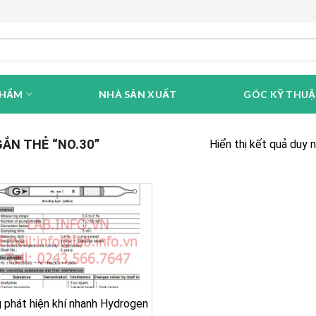
PHẨM
NHÀ SẢN XUẤT
GÓC KỸ THU
ẮN THẺ “NO.30”
Hiển thị kết quả duy 
 phát hiện khí nhanh Hydrogen