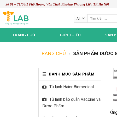
Skip
Số 01 – 71/66/1 Phố Hoàng Văn Thái, Phường Phương Liệt, TP. Hà Nội
to
content
Tìm
kiếm:
TRANG CHỦ
GIỚI THIỆU
SẢN 
TRANG CHỦ
/
SẢN PHẨM ĐƯỢC G
DANH MỤC SẢN PHẨM
Tủ lạnh Haier Biomedical
Tủ lạnh bảo quản Vaccine và
Dược Phẩm
Ống