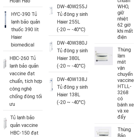
chuẩn
Hoàn Hảo
DW-40W255J
WHO,
giữ
HYC-390 Tủ
Tủ đông y sinh
nhiệt
lạnh bảo quản
Haier 255L
62 giờ
thuốc 390 lít
(-20 ~ -40°C)
khi mất
Haier
điện
DW-40W380J
biomedical
Thùng
Tủ đông y sinh
làm
HBC-260 Tủ
Haier 380L
mát
lạnh bảo quản
(-20 ~ -40°C)
vận
vaccine đạt
chuyển
DW-40W138J
vaccine
chuẩn, tích hợp
HTLL-
Tủ đông y sinh
công nghệ
3268
Haier 138L
chống đông tối
có
(-20 ~ -40°C)
ưu
bánh xe
và xe
đẩy
Tủ lạnh bảo
quản vaccine
Thùng
HBC-150 đạt
Bảo