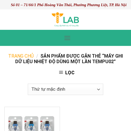
Skip
Số 01 – 71/66/1 Phố Hoàng Văn Thái, Phường Phương Liệt, TP. Hà Nội
to
content
TRANG CHỦ
/
SẢN PHẨM ĐƯỢC GẮN THẺ “MÁY GHI
DỮ LIỆU NHIỆT ĐỘ DÙNG MỘT LẦN TEMPU02”
LỌC