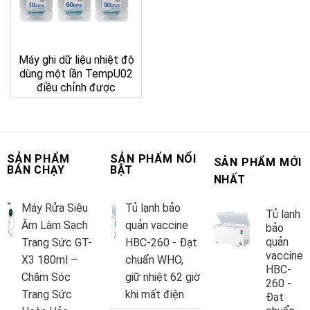
Máy ghi dữ liệu nhiệt độ
dùng một lần TempU02
điều chỉnh được
SẢN PHẨM
SẢN PHẨM NỔI
SẢN PHẨM MỚI
BÁN CHẠY
BẬT
NHẤT
Máy Rửa Siêu
Tủ lạnh bảo
Tủ lạnh
Âm Làm Sạch
quản vaccine
bảo
quản
Trang Sức GT-
HBC-260 - Đạt
vaccine
X3 180ml –
chuẩn WHO,
HBC-
Chăm Sóc
giữ nhiệt 62 giờ
260 -
Trang Sức
khi mất điện
Đạt