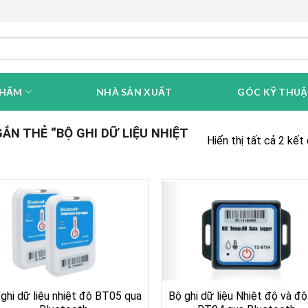
PHẨM
NHÀ SẢN XUẤT
GÓC KỸ THU
N THẺ “BỘ GHI DỮ LIỆU NHIỆT
Hiển thị tất cả 2 kết
ghi dữ liệu nhiệt độ BT05 qua
Bộ ghi dữ liệu Nhiệt độ và đ