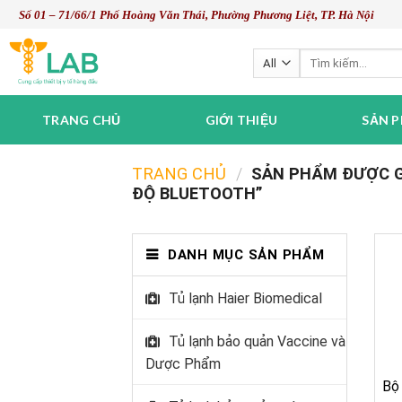
Skip
Số 01 – 71/66/1 Phố Hoàng Văn Thái, Phường Phương Liệt, TP. Hà Nội
to
content
Tìm
kiếm:
TRANG CHỦ
GIỚI THIỆU
SẢN 
TRANG CHỦ
/
SẢN PHẨM ĐƯỢC GẮ
ĐỘ BLUETOOTH”
DANH MỤC SẢN PHẨM
Tủ lạnh Haier Biomedical
Tủ lạnh bảo quản Vaccine và
Dược Phẩm
Bộ 