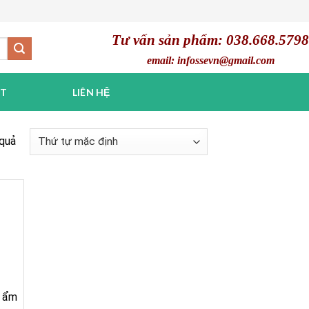
Tư vấn sản phẩm: 038.668.5798
email: infossevn@gmail.com
ẬT
LIÊN HỆ
 quả
ộ ẩm