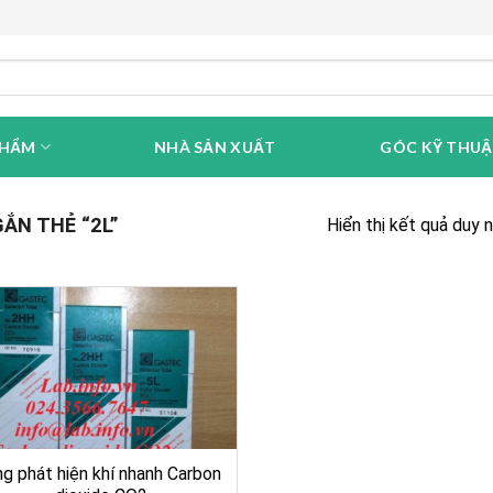
PHẨM
NHÀ SẢN XUẤT
GÓC KỸ THU
N THẺ “2L”
Hiển thị kết quả duy 
g phát hiện khí nhanh Carbon