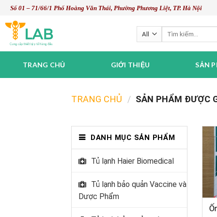
Skip
Số 01 – 71/66/1 Phố Hoàng Văn Thái, Phường Phương Liệt, TP. Hà Nội
to
content
Tìm
kiếm:
TRANG CHỦ
GIỚI THIỆU
SẢN 
TRANG CHỦ
/
SẢN PHẨM ĐƯỢC GẮ
DANH MỤC SẢN PHẨM
Tủ lạnh Haier Biomedical
Tủ lạnh bảo quản Vaccine và
Dược Phẩm
Ốn