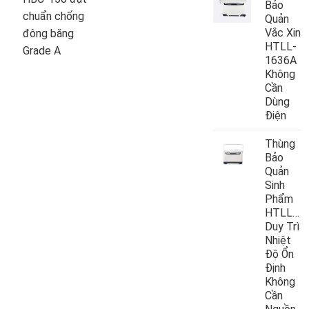
Bảo
chuẩn chống
Quản
Vắc Xin
đông băng
HTLL-
Grade A
1636A
Không
Cần
Dùng
Điện
Thùng
Bảo
Quản
Sinh
Phẩm
HTLL10
Duy Trì
Nhiệt
Độ Ổn
Định
Không
Cần