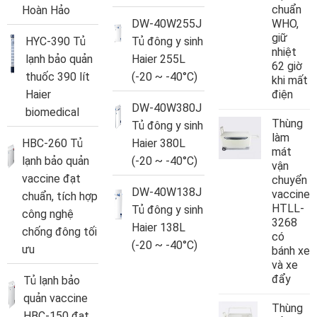
chuẩn
Hoàn Hảo
DW-40W255J
WHO,
giữ
HYC-390 Tủ
Tủ đông y sinh
nhiệt
lạnh bảo quản
Haier 255L
62 giờ
thuốc 390 lít
(-20 ~ -40°C)
khi mất
Haier
điện
DW-40W380J
biomedical
Thùng
Tủ đông y sinh
làm
HBC-260 Tủ
Haier 380L
mát
lạnh bảo quản
(-20 ~ -40°C)
vận
vaccine đạt
chuyển
DW-40W138J
vaccine
chuẩn, tích hợp
HTLL-
Tủ đông y sinh
công nghệ
3268
Haier 138L
chống đông tối
có
(-20 ~ -40°C)
ưu
bánh xe
và xe
đẩy
Tủ lạnh bảo
quản vaccine
Thùng
HBC-150 đạt