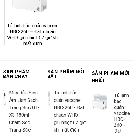
Tủ lạnh bảo quản vaccine
HBC-260 – Đạt chuẩn
WHO, giữ nhiệt 62 giờ khi
mất điện
SẢN PHẨM
SẢN PHẨM NỔI
SẢN PHẨM MỚI
BÁN CHẠY
BẬT
NHẤT
Máy Rửa Siêu
Tủ lạnh bảo
Tủ lạnh
Âm Làm Sạch
quản vaccine
bảo
quản
Trang Sức GT-
HBC-260 - Đạt
vaccine
X3 180ml –
chuẩn WHO,
HBC-
Chăm Sóc
giữ nhiệt 62 giờ
260 -
Trang Sức
khi mất điện
Đạt