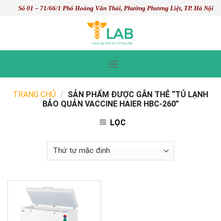
Skip
Số 01 – 71/66/1 Phố Hoàng Văn Thái, Phường Phương Liệt, TP. Hà Nội
to
content
TRANG CHỦ
/
SẢN PHẨM ĐƯỢC GẮN THẺ “TỦ LẠNH
BẢO QUẢN VACCINE HAIER HBC-260”
LỌC