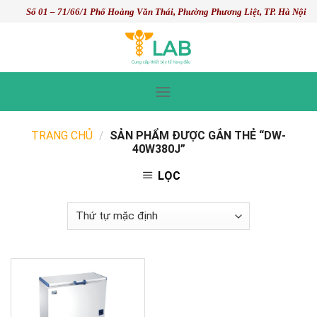
Skip
Số 01 – 71/66/1 Phố Hoàng Văn Thái, Phường Phương Liệt, TP. Hà Nội
to
content
TRANG CHỦ
/
SẢN PHẨM ĐƯỢC GẮN THẺ “DW-
40W380J”
LỌC