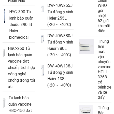
chuẩn
Hoàn Hảo
DW-40W255J
WHO,
giữ
HYC-390 Tủ
Tủ đông y sinh
nhiệt
lạnh bảo quản
Haier 255L
62 giờ
thuốc 390 lít
(-20 ~ -40°C)
khi mất
Haier
điện
DW-40W380J
biomedical
Thùng
Tủ đông y sinh
làm
HBC-260 Tủ
Haier 380L
mát
lạnh bảo quản
(-20 ~ -40°C)
vận
vaccine đạt
chuyển
DW-40W138J
vaccine
chuẩn, tích hợp
HTLL-
Tủ đông y sinh
công nghệ
3268
Haier 138L
chống đông tối
có
(-20 ~ -40°C)
ưu
bánh xe
và xe
đẩy
Tủ lạnh bảo
quản vaccine
Thùng
HBC-150 đạt
Bảo