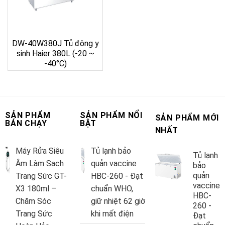
DW-40W380J Tủ đông y
sinh Haier 380L (-20 ~
-40°C)
SẢN PHẨM
SẢN PHẨM NỔI
SẢN PHẨM MỚI
BÁN CHẠY
BẬT
NHẤT
Máy Rửa Siêu
Tủ lạnh bảo
Tủ lạnh
Âm Làm Sạch
quản vaccine
bảo
quản
Trang Sức GT-
HBC-260 - Đạt
vaccine
X3 180ml –
chuẩn WHO,
HBC-
Chăm Sóc
giữ nhiệt 62 giờ
260 -
Trang Sức
khi mất điện
Đạt